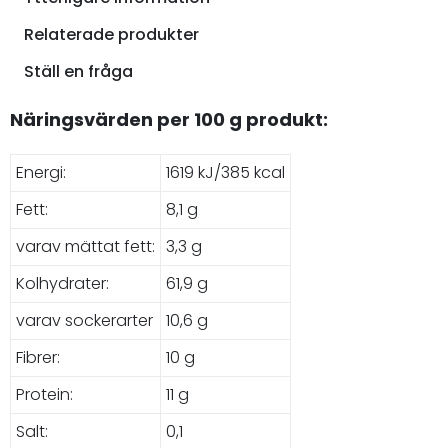
Relaterade produkter
Ställ en fråga
Näringsvärden per 100 g produkt:
Energi:
1619 kJ/385 kcal
Fett:
8,1 g
varav mättat fett:
3,3 g
Kolhydrater:
61,9 g
varav sockerarter
10,6 g
Fibrer:
10 g
Protein:
11 g
Salt:
0,1