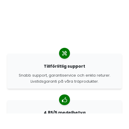
Tillförlitlig support
Snabb support, garantiservice och enkla returer.
Livstidsgaranti på våra träprodukter.
4.85/5 medelbetyg
Över 7400 recensioner från kunder från hela världen.
98% kunder som rekommenderar oss.