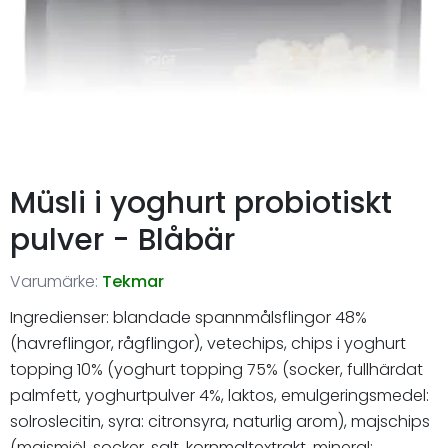
Müsli i yoghurt probiotiskt
pulver - Blåbär
Varumärke:
Tekmar
Ingredienser: blandade spannmålsflingor 48%
(havreflingor, rågflingor), vetechips, chips i yoghurt
topping 10% (yoghurt topping 75% (socker, fullhärdat
palmfett, yoghurtpulver 4%, laktos, emulgeringsmedel:
solroslecitin, syra: citronsyra, naturlig arom), majschips
(majsmjöl, socker, salt, kornmaltextrakt, mineral: