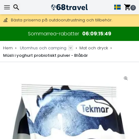
Få fri frakt på beställningar över 2 875 kr.
DHL Express över natten är också tillgängligt.
0
30 dagar för retur, 90 dagar för träkartor och dekorationer.
Bästa priserna på outdoorutrustning och tillbehör.
Sök
Sommarrea-rabatter
06
09
15
48
Hem
Utomhus och camping
Mat och dryck
Müsli i yoghurt probiotiskt pulver - Blåbär
Sök