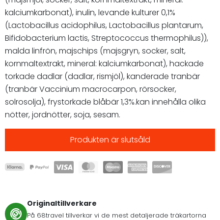
kalciumkarbonat), inulin, levande kulturer 0,1%
(Lactobacillus acidophilus, Lactobacillus plantarum,
Bifidobacterium lactis, Streptococcus thermophilus)),
malda linfrön, majschips (majsgryn, socker, salt,
kornmaltextrakt, mineral: kalciumkarbonat), hackade
torkade dadlar (dadlar, rismjöl), kanderade tranbär
(tranbär Vaccinium macrocarpon, rörsocker,
solrosolja), frystorkade blåbär 1,3%.kan innehålla olika
nötter, jordnötter, soja, sesam.
Produkten är slutsåld
Originaltillverkare
På 68travel tillverkar vi de mest detaljerade träkartorna