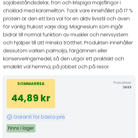
sojabeståndsdelar, frön och krispiga majsflingor i
choklad med karamellton. Tack vare innehållet på 17 %
protein är den ett bra val för en aktiv livsstil och även
för vanlig frukost varje dag. Magnesium som ingår
bidrar till normal funktion av muskler och nervsystem
och hjälper till att minska trötthet. Produkten innehåller
dessutom varken palmolja, färgämnen eller
konserveringsmedel, så den utgör ett praktiskt och
smakrikt val hemma, på jobbet och på resor.
Produktkod:
SOMMARREA
11669
44,89 kr
Garanti för bästa pris
Finns i lager