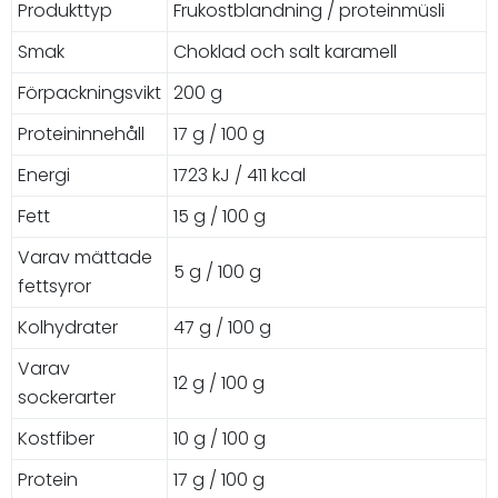
Produkttyp
Frukostblandning / proteinmüsli
Smak
Choklad och salt karamell
Förpackningsvikt
200 g
Proteininnehåll
17 g / 100 g
Energi
1723 kJ / 411 kcal
Fett
15 g / 100 g
Varav mättade
5 g / 100 g
fettsyror
Kolhydrater
47 g / 100 g
Varav
12 g / 100 g
sockerarter
Kostfiber
10 g / 100 g
Protein
17 g / 100 g