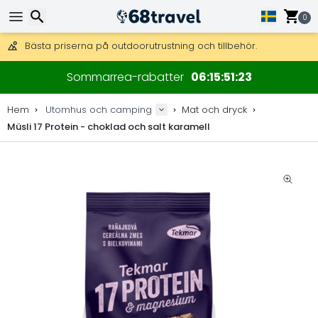
Få fri frakt på beställningar över 2 875 kr.
DHL Express över natten är också tillgängligt.
0
30 dagar för retur, 90 dagar för träkartor och dekorationer.
Bästa priserna på outdoorutrustning och tillbehör.
Sök
Sommarrea-rabatter
06
15
51
23
Hem
Utomhus och camping
Mat och dryck
Müsli 17 Protein - choklad och salt karamell
Sök