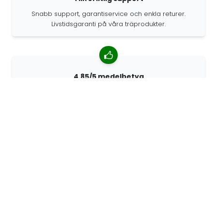
Snabb support, garantiservice och enkla returer.
Livstidsgaranti på våra träprodukter.
4.85/5 medelbetyg
Över 7400 recensioner från kunder från hela världen.
98% kunder som rekommenderar oss.
Anpassade beställningar
68travel är en originaltillverkare, vilket innebär att vi
snabbt kan skapa personliga beställningar.