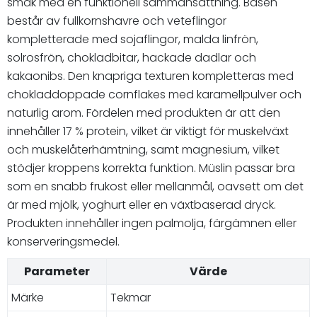
smak med en funktionell sammansättning. Basen
består av fullkornshavre och veteflingor
kompletterade med sojaflingor, malda linfrön,
solrosfrön, chokladbitar, hackade dadlar och
kakaonibs. Den knapriga texturen kompletteras med
chokladdoppade cornflakes med karamellpulver och
naturlig arom. Fördelen med produkten är att den
innehåller 17 % protein, vilket är viktigt för muskelväxt
och muskelåterhämtning, samt magnesium, vilket
stödjer kroppens korrekta funktion. Müslin passar bra
som en snabb frukost eller mellanmål, oavsett om det
är med mjölk, yoghurt eller en växtbaserad dryck.
Produkten innehåller ingen palmolja, färgämnen eller
konserveringsmedel.
Parameter
Värde
Märke
Tekmar