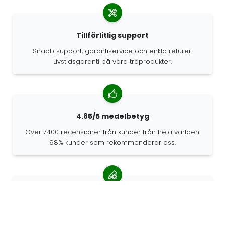
Tillförlitlig support
Snabb support, garantiservice och enkla returer.
Livstidsgaranti på våra träprodukter.
4.85/5 medelbetyg
Över 7400 recensioner från kunder från hela världen.
98% kunder som rekommenderar oss.
Anpassade beställningar
68travel är en originaltillverkare, vilket innebär att vi
snabbt kan skapa personliga beställningar.