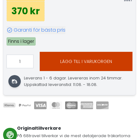
5667
370 kr
Garanti för bästa pris
Finns i lager
LÄGG TILL I VARUKORGEN
Leverans 1 - 6 dagar. Levereras inom 24 timmar.
Uppskattad leveranstid: 11.08. - 18.08.
Originaltillverkare
På 68travel tillverkar vi de mest detaljerade träkartorna