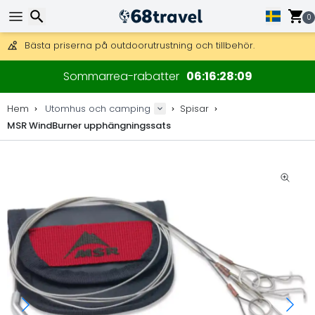
Få fri frakt på beställningar över 2 875 kr.
DHL Express över natten är också tillgängligt.
0
30 dagar för retur, 90 dagar för träkartor och dekorationer.
Bästa priserna på outdoorutrustning och tillbehör.
Sök
Sommarrea-rabatter
06
16
28
09
Hem
Utomhus och camping
Spisar
MSR WindBurner upphängningssats
Sök