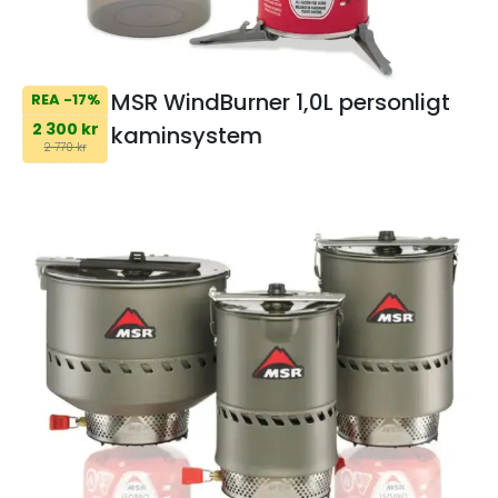
MSR WindBurner 1,0L personligt
REA -17%
2 300 kr
kaminsystem
2 770 kr