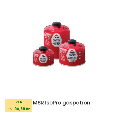
MSR IsoPro gaspatron
REA
90,89 kr
från