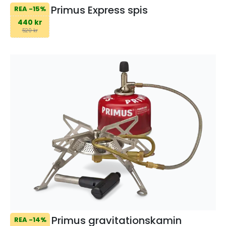
Primus Express spis
REA -15%
440 kr
520 kr
Primus gravitationskamin
REA -14%