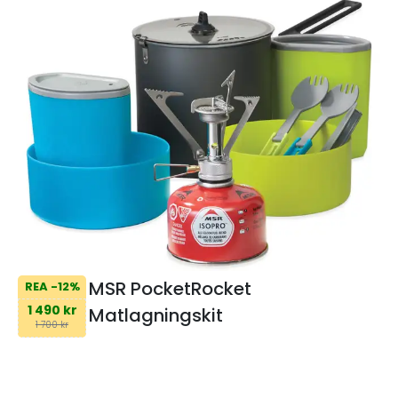
MSR PocketRocket
REA -12%
1 490 kr
Matlagningskit
1 700 kr