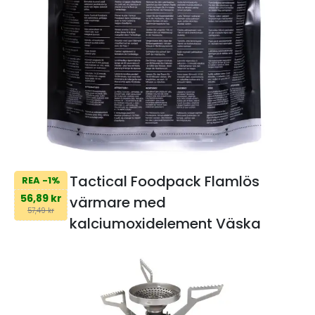
Tactical Foodpack Flamlös
REA -1%
56,89 kr
värmare med
57,49 kr
kalciumoxidelement Väska