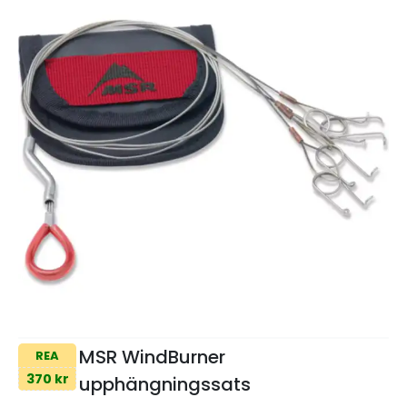
MSR WindBurner
REA
370 kr
upphängningssats