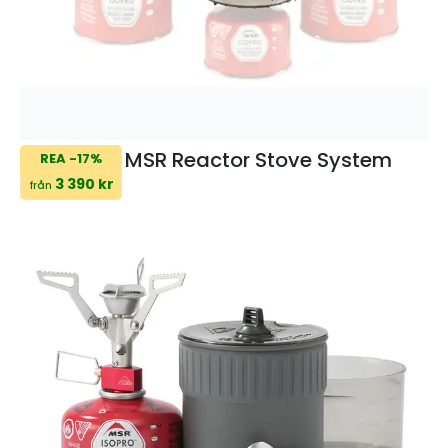
MSR Reactor Stove System
REA -17%
3 390 kr
från