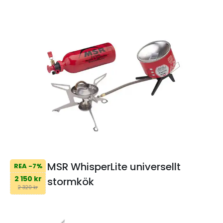
MSR WhisperLite universellt
REA -7%
2 150 kr
stormkök
2 320 kr