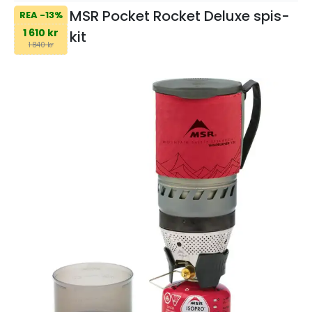
MSR Pocket Rocket Deluxe spis-
REA -13%
1 610 kr
kit
1 840 kr