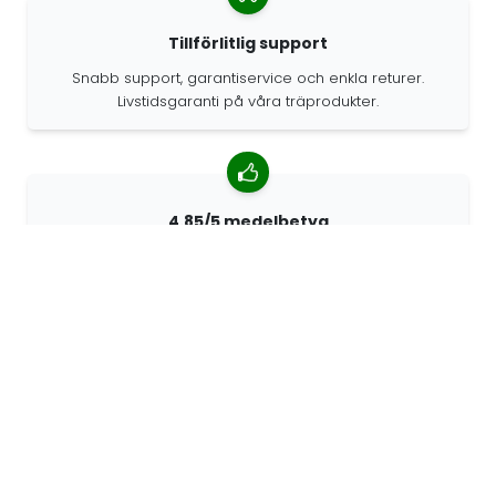
Tillförlitlig support
Snabb support, garantiservice och enkla returer.
Livstidsgaranti på våra träprodukter.
4.85/5 medelbetyg
Över 7400 recensioner från kunder från hela världen.
98% kunder som rekommenderar oss.
Anpassade beställningar
68travel är en originaltillverkare, vilket innebär att vi
snabbt kan skapa personliga beställningar.