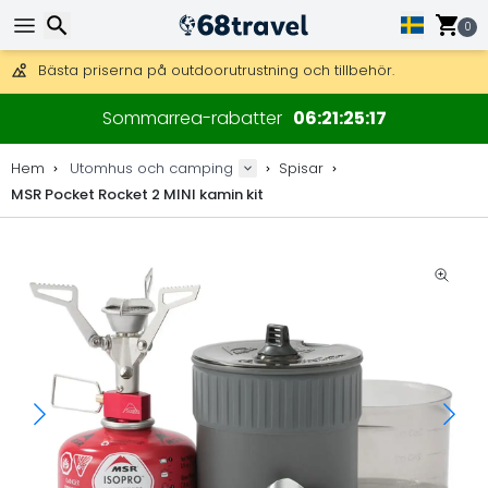
Få fri frakt på beställningar över 2 875 kr.
DHL Express över natten är också tillgängligt.
0
30 dagar för retur, 90 dagar för träkartor och dekorationer.
Bästa priserna på outdoorutrustning och tillbehör.
Sök
Sommarrea-rabatter
06
21
25
17
Hem
Utomhus och camping
Spisar
MSR Pocket Rocket 2 MINI kamin kit
Sök