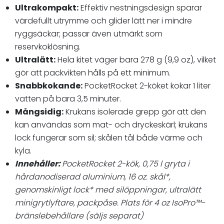
Ultrakompakt:
Effektiv nestningsdesign sparar
värdefullt utrymme och glider lätt ner i mindre
ryggsäckar; passar även utmärkt som
reservkoklösning.
Ultralätt:
Hela kitet väger bara 278 g (9,9 oz), vilket
gör att packvikten hålls på ett minimum.
Snabbkokande:
PocketRocket 2-köket kokar 1 liter
vatten på bara 3,5 minuter.
Mångsidig:
Krukans isolerade grepp gör att den
kan användas som mat- och dryckeskärl; krukans
lock fungerar som sil; skålen tål både värme och
kyla.
Innehåller:
PocketRocket 2-kök, 0,75 l gryta i
hårdanodiserad aluminium, 16 oz. skål*,
genomskinligt lock* med silöppningar, ultralätt
minigrytlyftare, packpåse. Plats för 4 oz IsoPro™-
bränslebehållare (säljs separat)