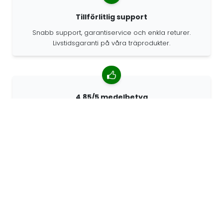
Tillförlitlig support
Snabb support, garantiservice och enkla returer.
Livstidsgaranti på våra träprodukter.
4.85/5 medelbetyg
Över 7400 recensioner från kunder från hela världen.
98% kunder som rekommenderar oss.
Anpassade beställningar
68travel är en originaltillverkare, vilket innebär att vi
snabbt kan skapa personliga beställningar.