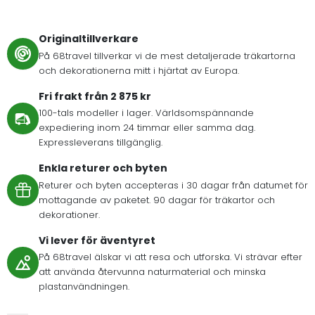
Originaltillverkare
På 68travel tillverkar vi de mest detaljerade träkartorna
och dekorationerna mitt i hjärtat av Europa.
Fri frakt från 2 875 kr
100-tals modeller i lager. Världsomspännande
expediering inom 24 timmar eller samma dag.
Expressleverans tillgänglig.
Enkla returer och byten
Returer och byten accepteras i 30 dagar från datumet för
mottagande av paketet. 90 dagar för träkartor och
dekorationer.
Vi lever för äventyret
På 68travel älskar vi att resa och utforska. Vi strävar efter
att använda återvunna naturmaterial och minska
plastanvändningen.