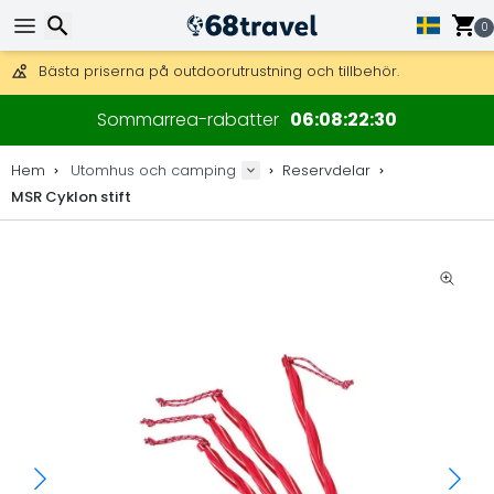
Få fri frakt på beställningar över 2 875 kr.
DHL Express över natten är också tillgängligt.
0
30 dagar för retur, 90 dagar för träkartor och dekorationer.
Bästa priserna på outdoorutrustning och tillbehör.
Sök
Sommarrea-rabatter
06
08
22
29
Hem
Utomhus och camping
Reservdelar
MSR Cyklon stift
Sök