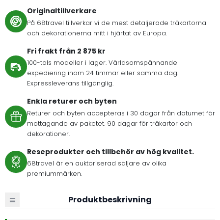
Originaltillverkare
På 68travel tillverkar vi de mest detaljerade träkartorna
och dekorationerna mitt i hjärtat av Europa.
Fri frakt från 2 875 kr
100-tals modeller i lager. Världsomspännande
expediering inom 24 timmar eller samma dag.
Expressleverans tillgänglig.
Enkla returer och byten
Returer och byten accepteras i 30 dagar från datumet för
mottagande av paketet. 90 dagar för träkartor och
dekorationer.
Reseprodukter och tillbehör av hög kvalitet.
68travel är en auktoriserad säljare av olika
premiummärken.
Produktbeskrivning