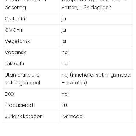
dosering
vatten, 1–3× dagligen
Glutenfri
ja
GMO-fri
ja
Vegetarisk
ja
Vegansk
nej
Laktosfri
nej
Utan artificiella
nej (innehåller sötningsmedel
sötningsmedel
– sukralos)
EKO
nej
Producerad i
EU
Juridisk kategori
livsmedel