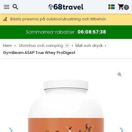
0
Få fri frakt på beställningar över 2 875 kr.
DHL Express över natten är också tillgängligt.
Sök
30 dagar för retur, 90 dagar för träkartor och dekorationer.
Sommarrea-rabatter
06
08
57
37
Bästa priserna på outdoorutrustning och tillbehör.
Hem
Utomhus och camping
Mat och dryck
GymBeam ASAP True Whey ProDigest
Sök