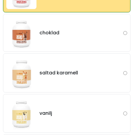
choklad
saltad karamell
vanilj