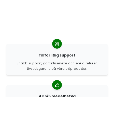
Tillförlitlig support
Snabb support, garantiservice och enkla returer.
Livstidsgaranti på våra träprodukter.
4.85/5 medelbetyg
Över 7400 recensioner från kunder från hela världen.
98% kunder som rekommenderar oss.