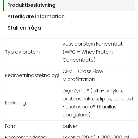
Produktbeskrivning
Ytterligare information
Ställ en fråga
vassleprotein koncentrat
Typ av protein
(WPC – Whey Protein
Concentrate)
CFM – Cross Flow
Bearbetningsteknologi
Microfiltration
DigeZyme® (alfa-amylas,
proteas, laktas, lipas, cellulas)
Berikning
• Lactospore® (Bacillus
coagulans)
Form
pulver
Rekommenderad
1 skopa (30 g) + 200–300 ml