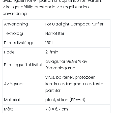
Livslängden för en patron är upp till 150 liter vatten,
vilket ger pålitlig prestanda vid regelbunden
användning.
Användning
För Ultralight Compact Purifier
Teknologi
Nanofilter
Filtrets livslängd
150 l
Flöde
2 l/min
avlägsnar 99,99 % av
Filtreringseffektivitet
föroreningarna
virus, bakterier, protozoer,
Avlägsnar
kemikalier, tungmetaller, fasta
partiklar
Material
plast, silikon (BPA-fri)
Mått
7,3 × 6,7 cm