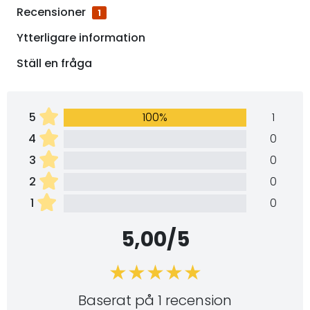
Recensioner
1
Ytterligare information
Ställ en fråga
5
100%
1
4
0
3
0
2
0
1
0
5,00/5
Baserat på 1 recension