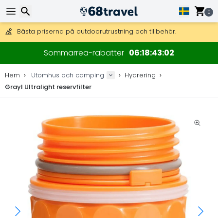
Få fri frakt på beställningar över 2 875 kr.
DHL Express över natten är också tillgängligt.
0
30 dagar för retur, 90 dagar för träkartor och dekorationer.
Bästa priserna på outdoorutrustning och tillbehör.
Sök
Sommarrea-rabatter
06
18
43
01
Hem
Utomhus och camping
Hydrering
Grayl Ultralight reservfilter
Sök