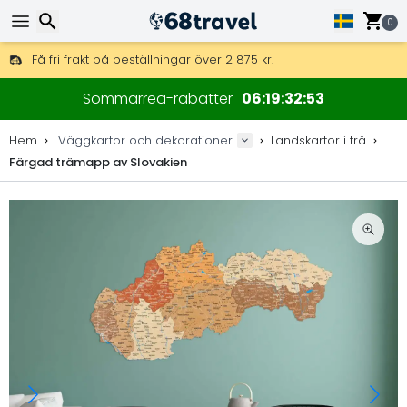
0
Få fri frakt på beställningar över 2 875 kr.
DHL Express över natten är också tillgängligt.
Sök
30 dagar för retur, 90 dagar för träkartor och dekorationer.
Sommarrea-rabatter
06
19
32
52
Originaltillverkare av kartor och dekorationer.
Hem
Väggkartor och dekorationer
Landskartor i trä
Färgad trämapp av Slovakien
Sök