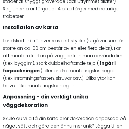
städer är snyggt graverade (där utrymmet tillåter).
Regionerna är färgade i 4 olika färger med naturliga
träbetser.
Installation av karta
Landskartor i trä levereras i ett stycke (utgåvor som är
större än ca 100 cm består av en eller flera delar). För
att montera kartan på väggen kan man använda lim
(t.ex. bygglim), stark dubbelhäftande tejp (
ingår i
förpackningen
) eller andra monteringslösningar
(t.ex. inramningsfästen, skruvar osv.). Olika ytor kan
kräva olika monteringslösningar.
Anpassning - din verkligt unika
väggdekoration
Skulle du vilja få din karta eller dekoration anpassad på
något sätt och göra den ännu mer unik? Lägga till en