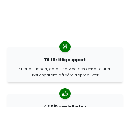
Tillförlitlig support
Snabb support, garantiservice och enkla returer.
Livstidsgaranti på våra träprodukter.
4.85/5 medelbetyg
Över 7400 recensioner från kunder från hela världen.
98% kunder som rekommenderar oss.