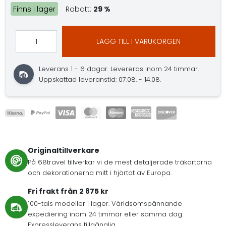
Finns i lager
Rabatt:
29 %
LÄGG TILL I VARUKORGEN
Leverans 1 - 6 dagar.
Levereras inom 24 timmar.
Uppskattad leveranstid: 07.08. - 14.08.
Originaltillverkare
På 68travel tillverkar vi de mest detaljerade träkartorna
och dekorationerna mitt i hjärtat av Europa.
Fri frakt från 2 875 kr
100-tals modeller i lager. Världsomspännande
expediering inom 24 timmar eller samma dag.
Expressleverans tillgänglig.