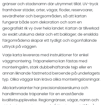
gränser och stadsnamn där utrymmet tillät. UV-tryck
framhäver städer, orter, vägar, floder, reservoarer,
sevärdheter och bergsområden, så att kartan
fungerar både som dekoration och som en
geografiskt rik vy över hela landet. Kartan är tillverkad
av exakt utskurna delar och ett baklager; de enskilda
färgområdena skapar ett tydligt och iögonfallande
uttryck på väggen.
Varje karta levereras med instruktioner för enkel
väggmontering. Träpanelerna kan fästas med
monteringslim, stark dubbelhäftande tejp eller en
annan liknande fästmetod beroende på underlagets
typ. Olika väggar kan kräva olika monteringslösningar.
Alla kartvarianter har precisionslaserskurna och
handlimmade träpaneler för en enastående
kvalitetsupplevelse. Regiongränser, vägar, namn och