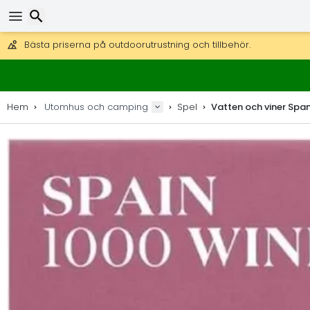
Få fri frakt på beställningar över 2 875 kr.
DHL Express över natten är också tillgängligt.
Sök
30 dagar för retur, 90 dagar för träkartor och dekorationer.
Bästa priserna på outdoorutrustning och tillbehör.
Hem
Utomhus och camping
Spel
Vatten och viner Span