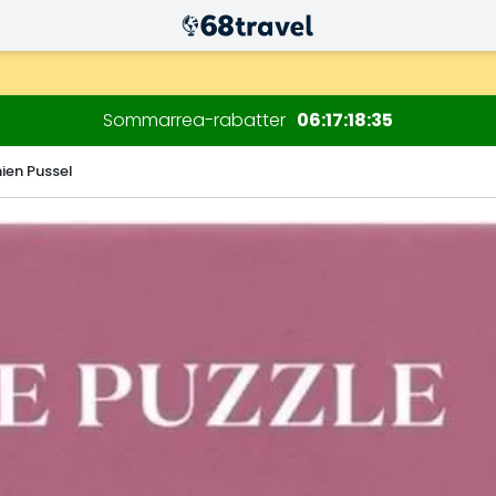
Sommarrea-rabatter
06
17
18
34
ien Pussel
Sök