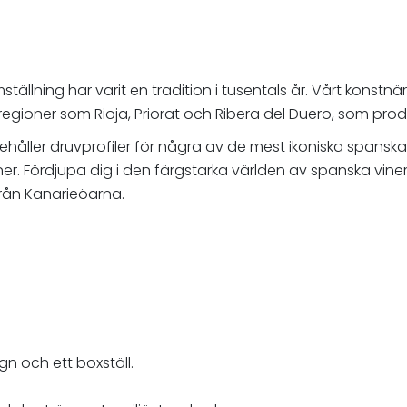
amställning har varit en tradition i tusentals år. Vårt konstn
regioner som Rioja, Priorat och Ribera del Duero, som prod
håller druvprofiler för några av de mest ikoniska spansk
. Fördjupa dig i den färgstarka världen av spanska viner n
 från Kanarieöarna.
gn och ett boxställ.