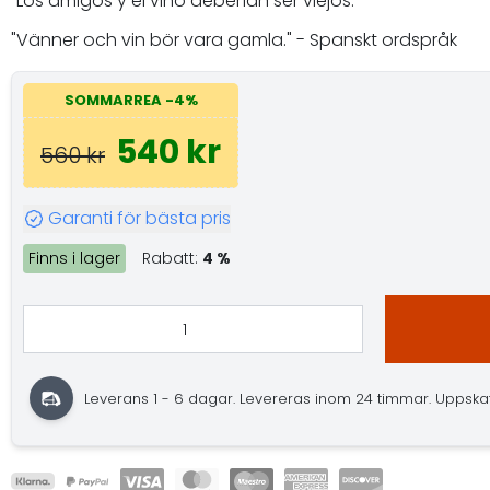
"Los amigos y el vino deberían ser viejos."
"Vänner och vin bör vara gamla." - Spanskt ordspråk
SOMMARREA -4%
540 kr
560 kr
Garanti för bästa pris
Finns i lager
Rabatt:
4 %
Leverans 1 - 6 dagar. Levereras inom 24 timmar. Uppskatta