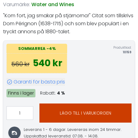
Varumärke:
Water and Wines
"Kom fort, jag smakar på stjärnorna!" Citat som tillskrivs
Dom Pérignon (1638-1715) och som blev populärt i en
tryckt annons på 1880-talet.
Produktkod:
SOMMARREA -4%
10159
540 kr
560 kr
Garanti för bästa pris
Finns i lager
Rabatt:
4 %
LÄGG TILL I VARUKORGEN
Leverans 1 - 6 dagar. Levereras inom 24 timmar.
Uppskattad leveranstid: 07.08. - 14.08.