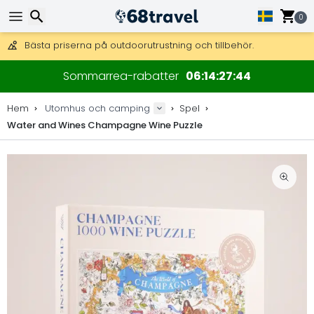
Få fri frakt på beställningar över 2 875 kr.
0
DHL Express över natten är också tillgängligt.
30 dagar för retur, 90 dagar för träkartor och dekorationer.
Bästa priserna på outdoorutrustning och tillbehör.
Sök
Sommarrea-rabatter
06
14
27
43
Hem
Utomhus och camping
Spel
Water and Wines Champagne Wine Puzzle
Sök