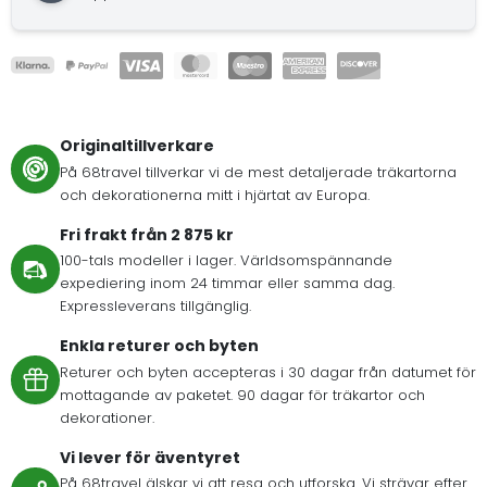
Originaltillverkare
På 68travel tillverkar vi de mest detaljerade träkartorna
och dekorationerna mitt i hjärtat av Europa.
Fri frakt från 2 875 kr
100-tals modeller i lager. Världsomspännande
expediering inom 24 timmar eller samma dag.
Expressleverans tillgänglig.
Enkla returer och byten
Returer och byten accepteras i 30 dagar från datumet för
mottagande av paketet. 90 dagar för träkartor och
dekorationer.
Vi lever för äventyret
På 68travel älskar vi att resa och utforska. Vi strävar efter