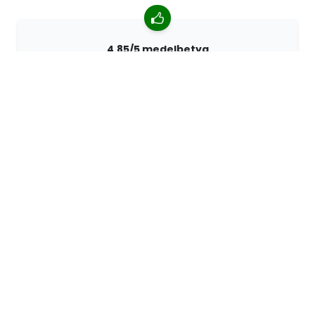
4.85/5 medelbetyg
Över 7400 recensioner från kunder från hela världen.
98% kunder som rekommenderar oss.
Anpassade beställningar
68travel är en originaltillverkare, vilket innebär att vi
snabbt kan skapa personliga beställningar.
Vi lever för äventyret
På 68travel älskar vi att resa och utforska. Vi strävar
efter att använda återvunna naturmaterial och minska