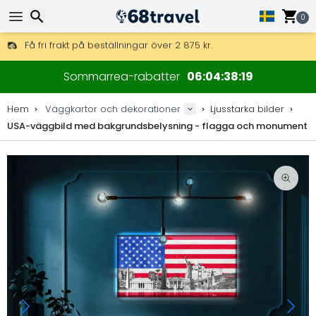
0
Få fri frakt på beställningar över 2 875 kr.
DHL Express över natten är också tillgängligt.
Sök
30 dagar för retur, 90 dagar för träkartor och dekorationer.
Sommarrea-rabatter
06
04
38
18
Originaltillverkare av kartor och dekorationer.
Hem
Väggkartor och dekorationer
Ljusstarka bilder
USA-väggbild med bakgrundsbelysning - flagga och monument
Sök