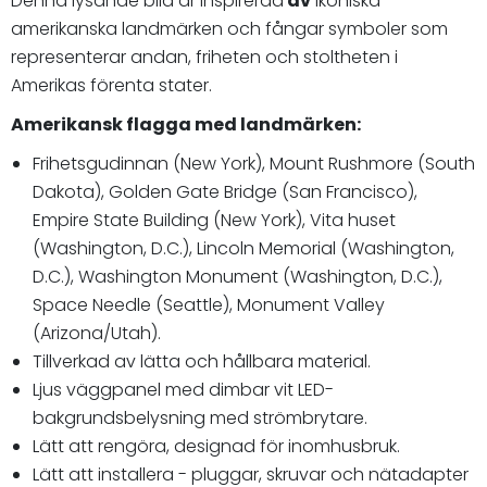
Denna lysande bild är inspirerad
av
ikoniska
amerikanska landmärken och fångar symboler som
representerar andan, friheten och stoltheten i
Amerikas förenta stater.
Amerikansk flagga med landmärken:
Frihetsgudinnan (New York), Mount Rushmore (South
Dakota), Golden Gate Bridge (San Francisco),
Empire State Building (New York), Vita huset
(Washington, D.C.), Lincoln Memorial (Washington,
D.C.), Washington Monument (Washington, D.C.),
Space Needle (Seattle), Monument Valley
(Arizona/Utah).
Tillverkad av lätta och hållbara material.
Ljus väggpanel med dimbar vit LED-
bakgrundsbelysning med strömbrytare.
Lätt att rengöra, designad för inomhusbruk.
Lätt att installera - pluggar, skruvar och nätadapter