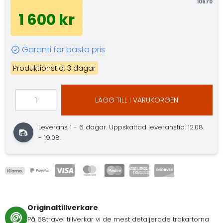
10670
1 600 kr
Garanti för bästa pris
Produktionstid: 3 dagar
LÄGG TILL I VARUKORGEN
Leverans 1 - 6 dagar.
Uppskattad leveranstid: 12.08.
- 19.08.
Originaltillverkare
På 68travel tillverkar vi de mest detaljerade träkartorna