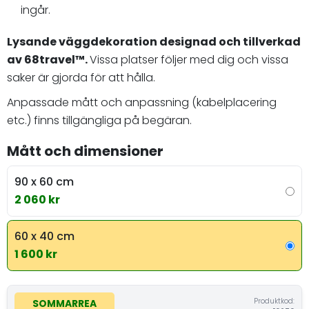
ingår.
Lysande väggdekoration designad och tillverkad
av 68travel™️.
Vissa platser följer med dig och vissa
saker är gjorda för att hålla.
Anpassade mått och anpassning (kabelplacering
etc.) finns tillgängliga på begäran.
Mått och dimensioner
90 x 60 cm
2 060 kr
60 x 40 cm
1 600 kr
Produktkod:
SOMMARREA