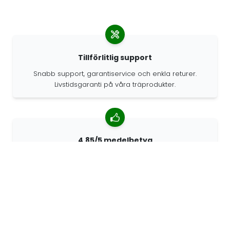
Tillförlitlig support
Snabb support, garantiservice och enkla returer.
Livstidsgaranti på våra träprodukter.
4.85/5 medelbetyg
Över 7400 recensioner från kunder från hela världen.
98% kunder som rekommenderar oss.
Anpassade beställningar