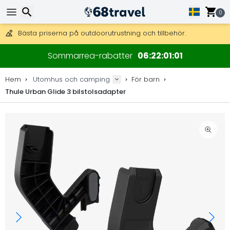
Få fri frakt på beställningar över 2 875 kr.
DHL Express över natten är också tillgängligt.
0
30 dagar för retur, 90 dagar för träkartor och dekorationer.
Bästa priserna på outdoorutrustning och tillbehör.
Sök
Sommarrea-rabatter
06
22
01
00
Hem
Utomhus och camping
För barn
Thule Urban Glide 3 bilstolsadapter
Sök