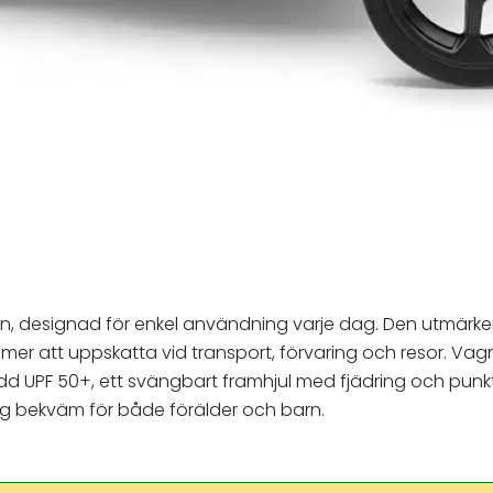
 barn, designad för enkel användning varje dag. Den utmä
mer att uppskatta vid transport, förvaring och resor. Vagn
ydd UPF 50+, ett svängbart framhjul med fjädring och punkt
ng bekväm för både förälder och barn.