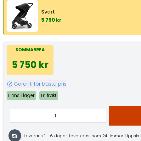
Svart
5 750 kr
SOMMARREA
5 750 kr
Garanti för bästa pris
Finns i lager
Fri frakt
Leverans 1 - 6 dagar.
Levereras inom 24 timmar.
Uppskatt