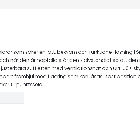
drar som söker en lätt, bekväm och funktionell lösning f
, och när den är hopfälld står den självständigt så att den
sterbara suffletten med ventilationsnät och UPF 50+ skydd
gbart framhjul med fjädring som kan låsas i fast position 
äker 5-punktssele.