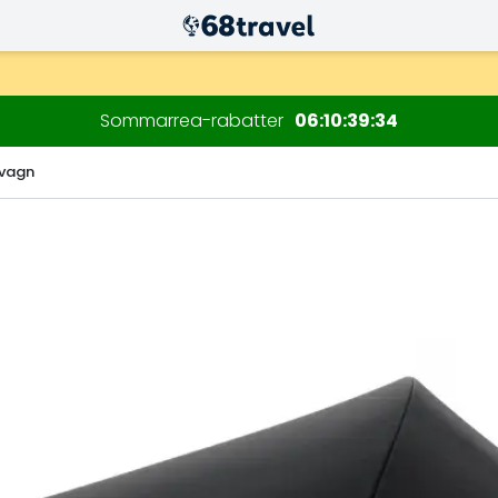
Sommarrea-rabatter
06
10
39
33
nvagn
Sök