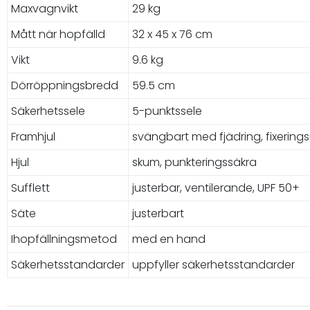
Maxvagnvikt
29 kg
Mått när hopfälld
32 x 45 x 76 cm
Vikt
9.6 kg
Dörröppningsbredd
59.5 cm
Säkerhetssele
5-punktssele
Framhjul
svängbart med fjädring, fixering
Hjul
skum, punkteringssäkra
Sufflett
justerbar, ventilerande, UPF 50+
Säte
justerbart
Ihopfällningsmetod
med en hand
Säkerhetsstandarder
uppfyller säkerhetsstandarder