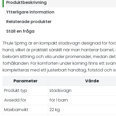
Produktbeskrivning
Ytterligare information
Relaterade produkter
Ställ en fråga
Thule Spring är en kompakt stadsvagn designad för föräl
hand, vilket är praktiskt särskilt när man hanterar barnet
bekväm sittning och vila under promenader, medan det ju
förhållanden. För komforten under körning finns ett svän
kompletteras med ett justerbart handtag, fotstöd och s
Parameter
Värde
Produkt typ
stadsvagn
Avsedd för
för 1 barn
Maxbarnvikt
22 kg