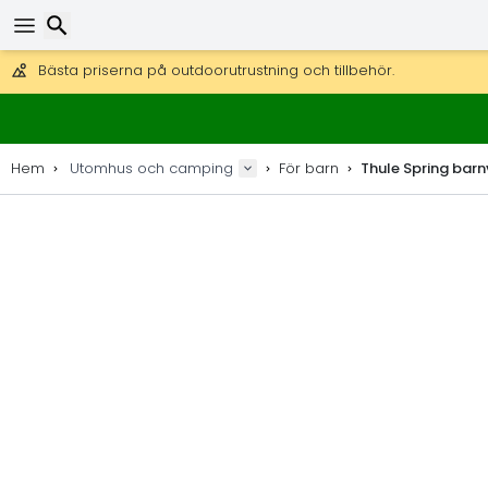
Få fri frakt på beställningar över 2 875 kr.
DHL Express över natten är också tillgängligt.
30 dagar för retur, 90 dagar för träkartor och dekorationer.
Sök
Bästa priserna på outdoorutrustning och tillbehör.
Hem
Utomhus och camping
För barn
Thule Spring bar