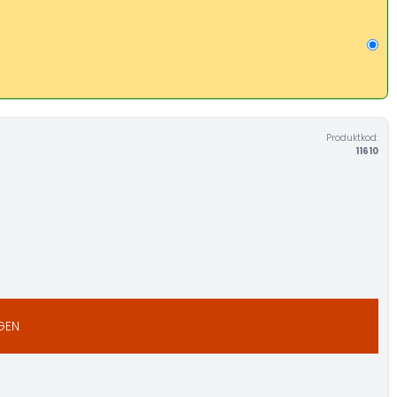
Produktkod:
11610
GEN