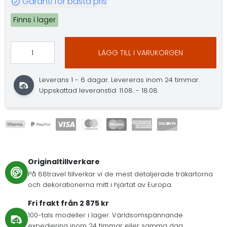
Garanti för bästa pris
Finns i lager
LÄGG TILL I VARUKORGEN
Leverans 1 - 6 dagar. Levereras inom 24 timmar.
Uppskattad leveranstid: 11.08. - 18.08.
Originaltillverkare
På 68travel tillverkar vi de mest detaljerade träkartorna
och dekorationerna mitt i hjärtat av Europa.
Fri frakt från 2 875 kr
100-tals modeller i lager. Världsomspännande
expediering inom 24 timmar eller samma dag.