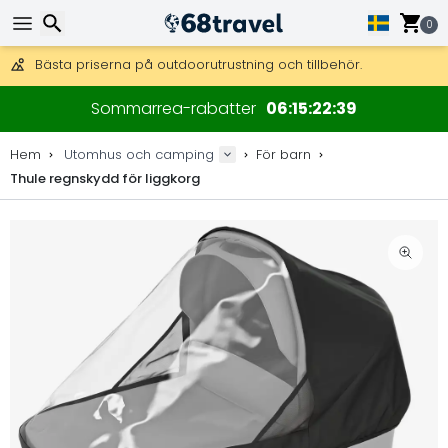
Få fri frakt på beställningar över 2 875 kr.
DHL Express över natten är också tillgängligt.
0
30 dagar för retur, 90 dagar för träkartor och dekorationer.
Bästa priserna på outdoorutrustning och tillbehör.
Sök
Sommarrea-rabatter
06
15
22
38
Hem
Utomhus och camping
För barn
Thule regnskydd för liggkorg
Sök