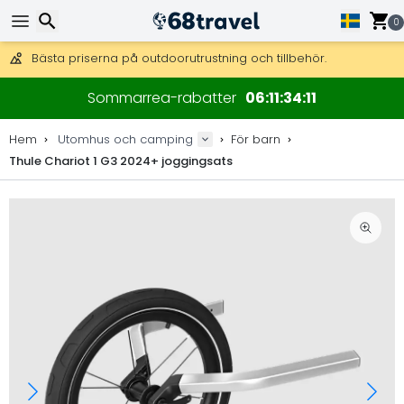
Få fri frakt på beställningar över 2 875 kr.
DHL Express över natten är också tillgängligt.
0
30 dagar för retur, 90 dagar för träkartor och dekorationer.
Bästa priserna på outdoorutrustning och tillbehör.
Sök
Sommarrea-rabatter
06
11
34
10
Hem
Utomhus och camping
För barn
Thule Chariot 1 G3 2024+ joggingsats
Sök