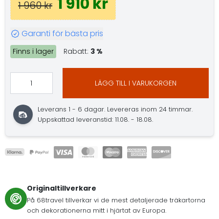
1 910 kr
1 960 kr
Garanti för bästa pris
Finns i lager
Rabatt:
3 %
LÄGG TILL I VARUKORGEN
Leverans 1 - 6 dagar. Levereras inom 24 timmar.
Uppskattad leveranstid: 11.08. - 18.08.
Originaltillverkare
På 68travel tillverkar vi de mest detaljerade träkartorna
och dekorationerna mitt i hjärtat av Europa.