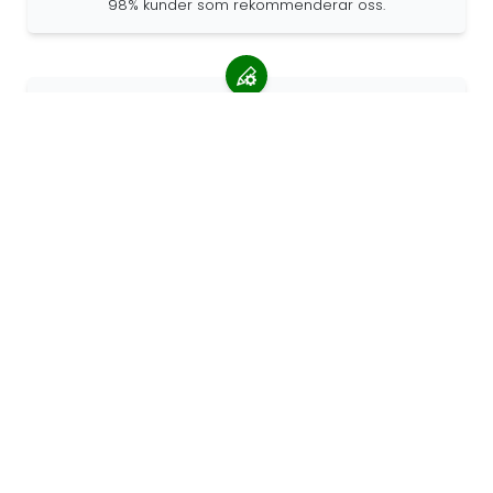
98% kunder som rekommenderar oss.
Anpassade beställningar
68travel är en originaltillverkare, vilket innebär att vi
snabbt kan skapa personliga beställningar.
Vi lever för äventyret
På 68travel älskar vi att resa och utforska. Vi strävar
efter att använda återvunna naturmaterial och minska
plastanvändningen.
68travel runt om i världen »