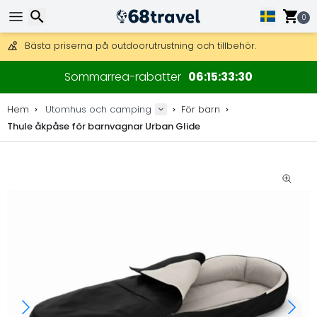
Få fri frakt på beställningar över 2 875 kr.
DHL Express över natten är också tillgängligt.
0
30 dagar för retur, 90 dagar för träkartor och dekorationer.
Bästa priserna på outdoorutrustning och tillbehör.
Sök
Sommarrea-rabatter
06
15
33
29
Hem
Utomhus och camping
För barn
Thule åkpåse för barnvagnar Urban Glide
Sök