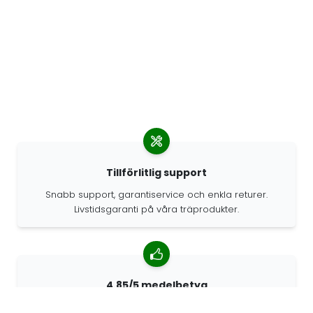
Tillförlitlig support
Snabb support, garantiservice och enkla returer.
Livstidsgaranti på våra träprodukter.
4.85/5 medelbetyg
Över 7400 recensioner från kunder från hela världen.