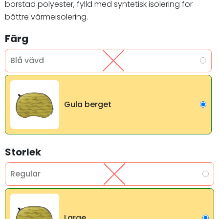
borstad polyester, fylld med syntetisk isolering för
bättre värmeisolering.
Färg
Blå vävd
Gula berget
Storlek
Regular
Large