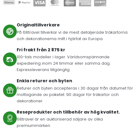
Originaltillverkare
På 68travel tillverkar vi de mest detaljerade träkartorna
och dekorationerna mitt i hjärtat av Europa.
Fri frakt från 2 875 kr
100-tals modeller i lager. Världsomspännande
expediering inom 24 timmar eller samma dag.
Expressleverans tillgänglig.
Enkla returer och byten
Returer och byten accepteras i 30 dagar från datumet för
mottagande av paketet. 90 dagar för träkartor och
dekorationer.
Reseprodukter och tillbehör av hög kvalitet.
68travel är en auktoriserad säljare av olika
premiummärken.