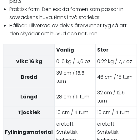
plats.
Praktisk form: Den exakta formen som passar in i
sovsäckens huva. Finns i två storlekar.
Hållbar: Tillverkad av delvis återvunnet tyg så att
den skyddar ditt huvud och naturen.
Vanlig
Stor
Vikt: 16 kg
0.16 kg / 5,6 oz
0.22 kg / 7,7 oz
39 cm / 15,5
Bredd
46 cm / 18 tum
tum
32 cm / 12,5
Längd
28 cm / 11 tum
tum
Tjocklek
10 cm / 4 tum
10 cm / 4 tum
eraLoft
eraLoft
Fyllningsmaterial
Syntetisk
Syntetisk