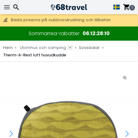
Få fri frakt på beställningar över 2 875 kr.
DHL Express över natten är också tillgängligt.
0
30 dagar för retur, 90 dagar för träkartor och dekorationer.
Bästa priserna på outdoorutrustning och tillbehör.
Sök
Sommarrea-rabatter
06
12
28
10
Hem
Utomhus och camping
Sovsäckar
Therm-A-Rest luft huvudkudde
Sök