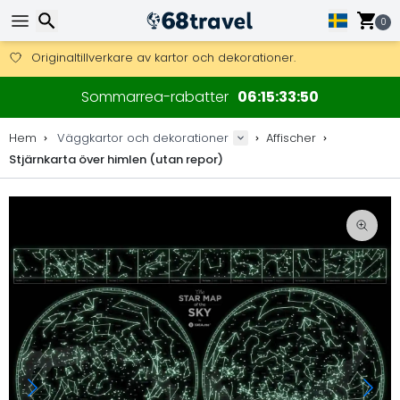
Få fri frakt på beställningar över 2 875 kr.
DHL Express över natten är också tillgängligt.
0
30 dagar för retur, 90 dagar för träkartor och dekorationer.
Originaltillverkare av kartor och dekorationer.
Sök
Sommarrea-rabatter
06
15
33
50
Hem
Väggkartor och dekorationer
Affischer
Stjärnkarta över himlen (utan repor)
Sök