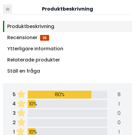
Produktbeskrivning
Produktbeskrivning
Recensioner
10
Ytterligare information
Relaterade produkter
Ställ en fråga
5
80%
8
4
10%
1
3
0
2
0
1
10%
1