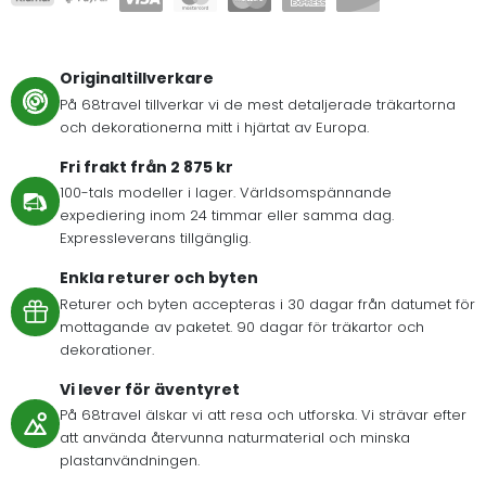
Originaltillverkare
På 68travel tillverkar vi de mest detaljerade träkartorna
och dekorationerna mitt i hjärtat av Europa.
Fri frakt från 2 875 kr
100-tals modeller i lager. Världsomspännande
expediering inom 24 timmar eller samma dag.
Expressleverans tillgänglig.
Enkla returer och byten
Returer och byten accepteras i 30 dagar från datumet för
mottagande av paketet. 90 dagar för träkartor och
dekorationer.
Vi lever för äventyret
På 68travel älskar vi att resa och utforska. Vi strävar efter
att använda återvunna naturmaterial och minska
plastanvändningen.