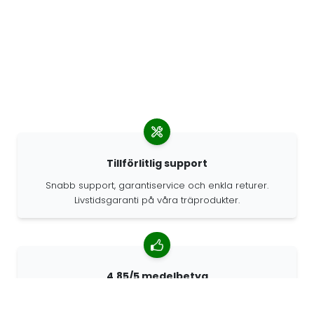
Tillförlitlig support
Snabb support, garantiservice och enkla returer.
Livstidsgaranti på våra träprodukter.
4.85/5 medelbetyg
Över 7400 recensioner från kunder från hela världen.
98% kunder som rekommenderar oss.