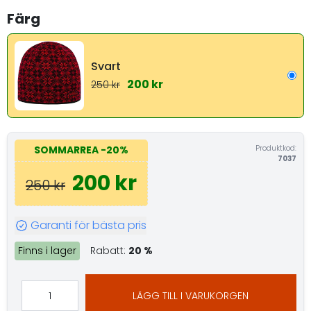
Färg
Svart
200 kr
250 kr
Produktkod:
SOMMARREA
-20%
7037
200 kr
250 kr
Garanti för bästa pris
Finns i lager
Rabatt:
20 %
LÄGG TILL I VARUKORGEN