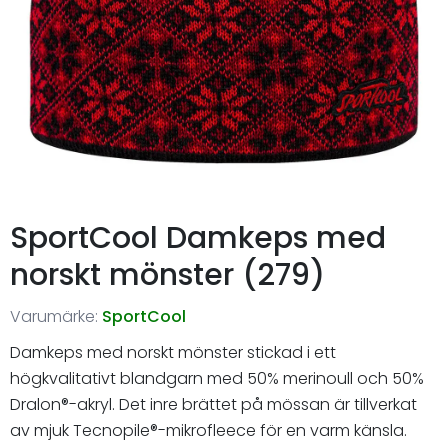
SportCool Damkeps med
norskt mönster (279)
Varumärke:
SportCool
Damkeps med norskt mönster stickad i ett
högkvalitativt blandgarn med 50% merinoull och 50%
Dralon®-akryl. Det inre brättet på mössan är tillverkat
av mjuk Tecnopile®-mikrofleece för en varm känsla.