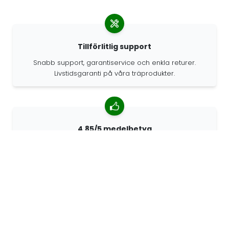
Tillförlitlig support
Snabb support, garantiservice och enkla returer.
Livstidsgaranti på våra träprodukter.
4.85/5 medelbetyg
Över 7400 recensioner från kunder från hela världen.
98% kunder som rekommenderar oss.
Anpassade beställningar
68travel är en originaltillverkare, vilket innebär att vi