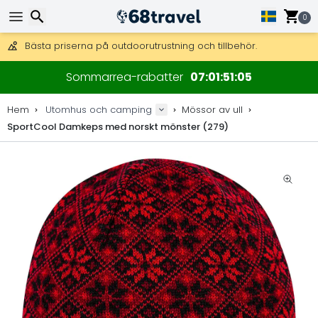
Få fri frakt på beställningar över 2 875 kr.
DHL Express över natten är också tillgängligt.
0
30 dagar för retur, 90 dagar för träkartor och dekorationer.
Bästa priserna på outdoorutrustning och tillbehör.
Sök
Sommarrea-rabatter
07
01
51
05
Hem
Utomhus och camping
Mössor av ull
SportCool Damkeps med norskt mönster (279)
Sök