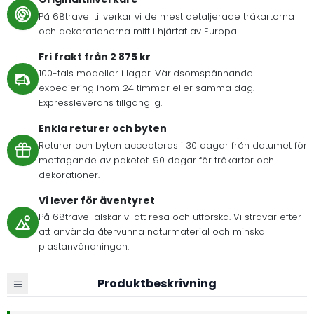
På 68travel tillverkar vi de mest detaljerade träkartorna
och dekorationerna mitt i hjärtat av Europa.
Fri frakt från 2 875 kr
100-tals modeller i lager. Världsomspännande
expediering inom 24 timmar eller samma dag.
Expressleverans tillgänglig.
Enkla returer och byten
Returer och byten accepteras i 30 dagar från datumet för
mottagande av paketet. 90 dagar för träkartor och
dekorationer.
Vi lever för äventyret
På 68travel älskar vi att resa och utforska. Vi strävar efter
att använda återvunna naturmaterial och minska
plastanvändningen.
Produktbeskrivning