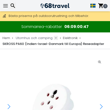
Få fri frakt på beställningar över 2 875 kr.
DHL Express över natten är också tillgängligt.
0
30 dagar för retur, 90 dagar för träkartor och dekorationer.
Bästa priserna på outdoorutrustning och tillbehör.
Sök
Sommarrea-rabatter
06
09
00
46
Hem
Utomhus och camping
Elektronik
SKROSS PA60 (Indien-Israel-Danmark till Europa) Reseadapter
Sök