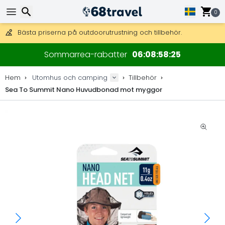
Få fri frakt på beställningar över 2 875 kr.
DHL Express över natten är också tillgängligt.
0
30 dagar för retur, 90 dagar för träkartor och dekorationer.
Bästa priserna på outdoorutrustning och tillbehör.
Sök
Sommarrea-rabatter
06
08
58
25
Hem
Utomhus och camping
Tillbehör
Sea To Summit Nano Huvudbonad mot myggor
Sök