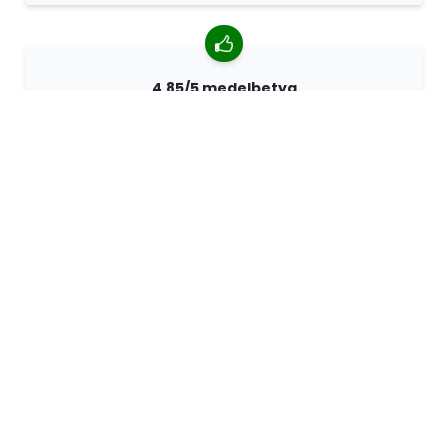
4.85/5 medelbetyg
Över 7400 recensioner från kunder från hela världen.
98% kunder som rekommenderar oss.
Anpassade beställningar
68travel är en originaltillverkare, vilket innebär att vi
snabbt kan skapa personliga beställningar.
Vi lever för äventyret
På 68travel älskar vi att resa och utforska. Vi strävar