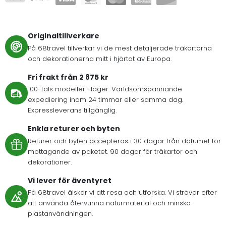
Originaltillverkare
På 68travel tillverkar vi de mest detaljerade träkartorna
och dekorationerna mitt i hjärtat av Europa.
Fri frakt från 2 875 kr
100-tals modeller i lager. Världsomspännande
expediering inom 24 timmar eller samma dag.
Expressleverans tillgänglig.
Enkla returer och byten
Returer och byten accepteras i 30 dagar från datumet för
mottagande av paketet. 90 dagar för träkartor och
dekorationer.
Vi lever för äventyret
På 68travel älskar vi att resa och utforska. Vi strävar efter
att använda återvunna naturmaterial och minska
plastanvändningen.