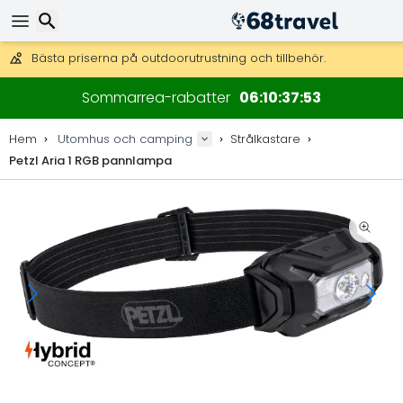
Få fri frakt på beställningar över 2 875 kr.
DHL Express över natten är också tillgängligt.
30 dagar för retur, 90 dagar för träkartor och dekorationer.
Sök
Sommarrea-rabatter
06
10
37
52
Bästa priserna på outdoorutrustning och tillbehör.
Hem
Utomhus och camping
Strålkastare
Petzl Aria 1 RGB pannlampa
Sök