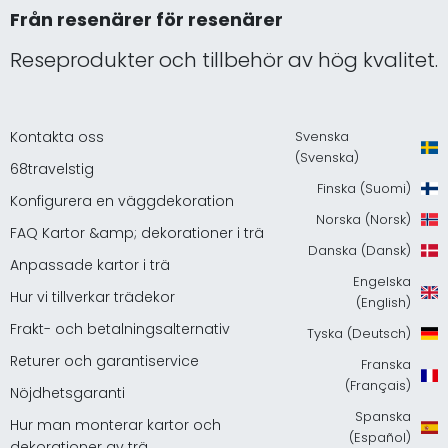
Från resenärer för resenärer
Reseprodukter och tillbehör av hög kvalitet.
Kontakta oss
Svenska
(Svenska)
68travelstig
Finska (Suomi)
Konfigurera en väggdekoration
Norska (Norsk)
FAQ Kartor &amp; dekorationer i trä
Danska (Dansk)
Anpassade kartor i trä
Engelska
Hur vi tillverkar trädekor
(English)
Frakt- och betalningsalternativ
Tyska (Deutsch)
Returer och garantiservice
Franska
(Français)
Nöjdhetsgaranti
Spanska
Hur man monterar kartor och
(Español)
dekorationer av trä