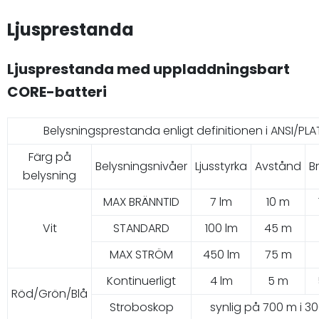
Ljusprestanda
Ljusprestanda med uppladdningsbart
CORE-batteri
Belysningsprestanda enligt definitionen i ANSI/PLAT
Färg på
Belysningsnivåer
Ljusstyrka
Avstånd
B
belysning
MAX BRÄNNTID
7 lm
10 m
Vit
STANDARD
100 lm
45 m
MAX STRÖM
450 lm
75 m
Kontinuerligt
4 lm
5 m
Röd/Grön/Blå
Stroboskop
synlig på 700 m i 30