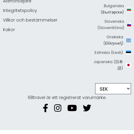
Återförsäljare
Bulgariska
Integritetspolicy
(Български)
Villkor och bestämmelser
Slovenska
(Slovenščina)
Kakor
Grekiska
(Ελληνική)
Estniska (Eesti)
Japanska (日本
語)
68travel är ett registrerat varumärke.