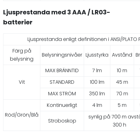
Ljusprestanda med 3 AAA / LR03-
batterier
Ljusprestanda enligt definitionen i ANSI/PLATO F
Färg på
Belysningsnivåer
Ljusstyrka
Avstånd
B
belysning
MAX BRÄNNTID
7 lm
10 m
Vit
STANDARD
100 lm
45 m
MAX STRÖM
350 lm
70 m
Kontinuerligt
4 lm
5 m
Röd/Grön/Blå
synlig på 700 m avst
Stroboskop
300 h