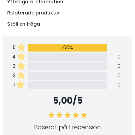
Ytterligare information
Relaterade produkter
Ställ en fråga
5
100%
1
4
0
3
0
2
0
1
0
5,00/5
Baserat på 1 recension