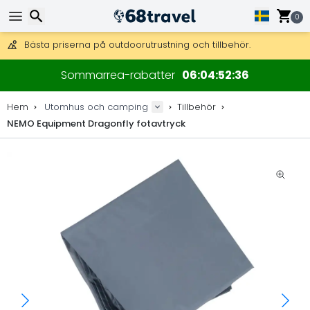
Få fri frakt på beställningar över 2 875 kr.
DHL Express över natten är också tillgängligt.
0
30 dagar för retur, 90 dagar för träkartor och dekorationer.
Bästa priserna på outdoorutrustning och tillbehör.
Sök
Sommarrea-rabatter
06
04
52
35
Hem
Utomhus och camping
Tillbehör
NEMO Equipment Dragonfly fotavtryck
Sök