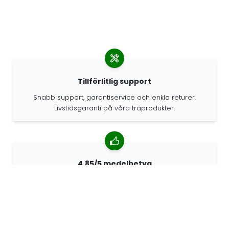
Tillförlitlig support
Snabb support, garantiservice och enkla returer.
Livstidsgaranti på våra träprodukter.
4.85/5 medelbetyg
Över 7400 recensioner från kunder från hela världen.
98% kunder som rekommenderar oss.