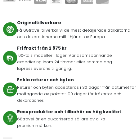
Originaltillverkare
På 68travel tillverkar vi de mest detaljerade träkartorna
och dekorationerna mitt i hjärtat av Europa.
Fri frakt från 2 875 kr
100-tals modeller i lager. Världsomspännande
expediering inom 24 timmar eller samma dag.
Expressleverans tillgänglig.
Enkla returer och byten
Returer och byten accepteras i 30 dagar från datumet för
mottagande av paketet. 90 dagar för träkartor och
dekorationer.
Reseprodukter och tillbehör av hög kvalitet.
68travel är en auktoriserad säljare av olika
premiummärken.