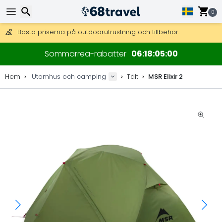
0
Få fri frakt på beställningar över 2 875 kr.
DHL Express över natten är också tillgängligt.
30 dagar för retur, 90 dagar för träkartor och dekorationer.
Bästa priserna på outdoorutrustning och tillbehör.
Sök
Sommarrea-rabatter
06
18
04
59
Hem
Utomhus och camping
Tält
MSR Elixir 2
Sök