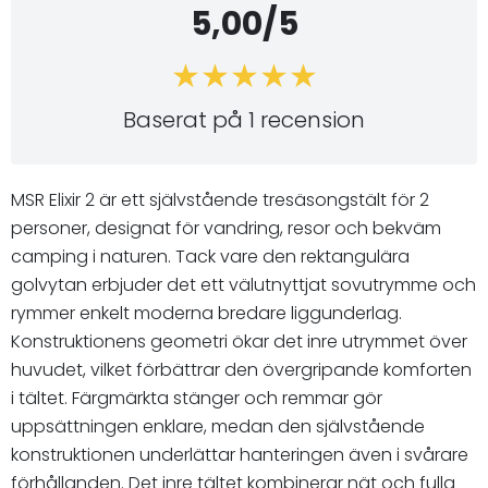
5,00/5
Baserat på 1 recension
MSR Elixir 2 är ett självstående tresäsongstält för 2
personer, designat för vandring, resor och bekväm
camping i naturen. Tack vare den rektangulära
golvytan erbjuder det ett välutnyttjat sovutrymme och
rymmer enkelt moderna bredare liggunderlag.
Konstruktionens geometri ökar det inre utrymmet över
huvudet, vilket förbättrar den övergripande komforten
i tältet. Färgmärkta stänger och remmar gör
uppsättningen enklare, medan den självstående
konstruktionen underlättar hanteringen även i svårare
förhållanden. Det inre tältet kombinerar nät och fulla