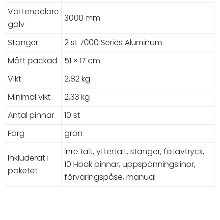
Vattenpelare
3000 mm
golv
Stänger
2 st 7000 Series Aluminum
Mått packad
51 × 17 cm
Vikt
2,82 kg
Minimal vikt
2,33 kg
Antal pinnar
10 st
Färg
grön
inre tält, yttertält, stänger, fotavtryck,
Inkluderat i
10 Hook pinnar, uppspänningslinor,
paketet
förvaringspåse, manual