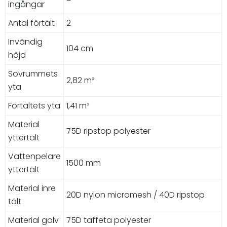
ingångar
Antal förtält
2
Invändig
104 cm
höjd
Sovrummets
2,82 m²
yta
Förtältets yta
1,41 m²
Material
75D ripstop polyester
yttertält
Vattenpelare
1500 mm
yttertält
Material inre
20D nylon micromesh / 40D ripstop
tält
Material golv
75D taffeta polyester