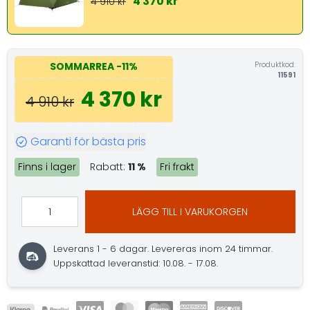
4 370 kr
4 910 kr
Produktkod:
SOMMARREA
-11%
11591
4 370 kr
4 910 kr
Garanti för bästa pris
Finns i lager
Rabatt:
11 %
Fri frakt
LÄGG TILL I VARUKORGEN
Leverans 1 - 6 dagar.
Levereras inom 24 timmar.
Uppskattad leveranstid: 10.08. - 17.08.