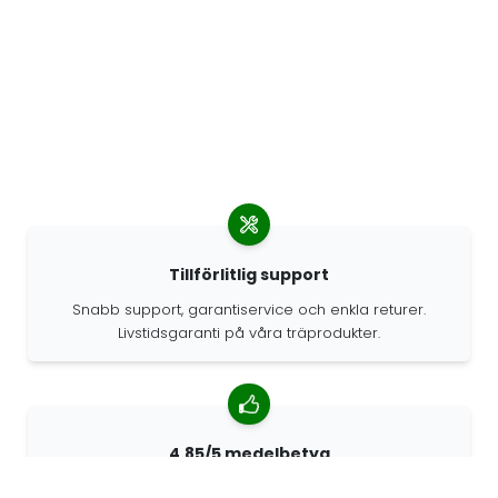
Tillförlitlig support
Snabb support, garantiservice och enkla returer.
Livstidsgaranti på våra träprodukter.
4.85/5 medelbetyg
Över 7400 recensioner från kunder från hela världen.