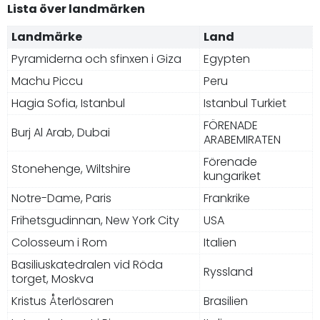
Lista över landmärken
Landmärke
Land
Pyramiderna och sfinxen i Giza
Egypten
Machu Piccu
Peru
Hagia Sofia, Istanbul
Istanbul Turkiet
FÖRENADE
Burj Al Arab, Dubai
ARABEMIRATEN
Förenade
Stonehenge, Wiltshire
kungariket
Notre-Dame, Paris
Frankrike
Frihetsgudinnan, New York City
USA
Colosseum i Rom
Italien
Basiliuskatedralen vid Röda
Ryssland
torget, Moskva
Kristus Återlösaren
Brasilien