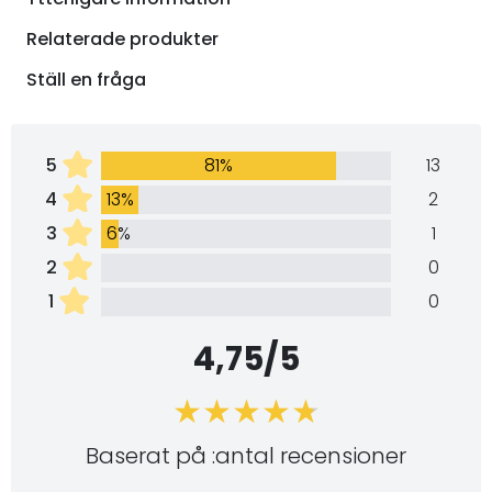
Relaterade produkter
Ställ en fråga
5
81%
13
4
13%
2
3
6%
1
2
0
1
0
4,75/5
Baserat på :antal recensioner