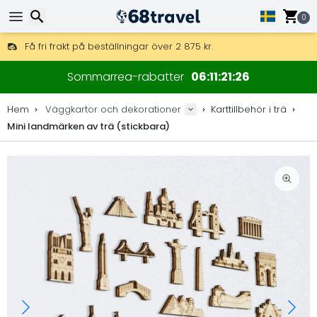
0
Få fri frakt på beställningar över 2 875 kr.
DHL Express över natten är också tillgängligt.
Sök
30 dagar för retur, 90 dagar för träkartor och dekorationer.
Sommarrea-rabatter
06
11
21
25
Originaltillverkare av kartor och dekorationer.
Hem
Väggkartor och dekorationer
Karttillbehör i trä
Mini landmärken av trä (stickbara)
Sök