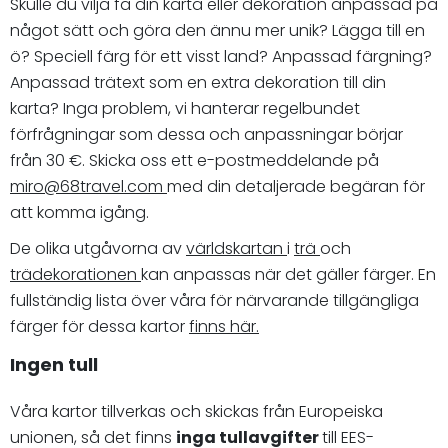
Skulle du vilja få din karta eller dekoration anpassad på
något sätt och göra den ännu mer unik? Lägga till en
ö? Speciell färg för ett visst land? Anpassad färgning?
Anpassad trätext som en extra dekoration till din
karta? Inga problem, vi hanterar regelbundet
förfrågningar som dessa och anpassningar börjar
från 30 €. Skicka oss ett e-postmeddelande på
miro@68travel.com
med din detaljerade begäran för
att komma igång.
De olika utgåvorna av
världskartan
i
trä
och
trädekorationen
kan anpassas när det gäller färger. En
fullständig lista över våra för närvarande tillgängliga
färger för dessa kartor
finns här.
Ingen tull
Våra kartor tillverkas och skickas från Europeiska
unionen, så det finns
inga tullavgifter
till EES-