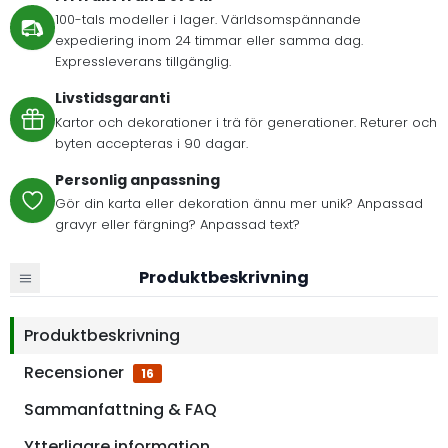
100-tals modeller i lager. Världsomspännande
expediering inom 24 timmar eller samma dag.
Expressleverans tillgänglig.
Livstidsgaranti
Kartor och dekorationer i trä för generationer. Returer och
byten accepteras i 90 dagar.
Personlig anpassning
Gör din karta eller dekoration ännu mer unik? Anpassad
gravyr eller färgning? Anpassad text?
Produktbeskrivning
Produktbeskrivning
Recensioner
16
Sammanfattning & FAQ
Ytterligare information