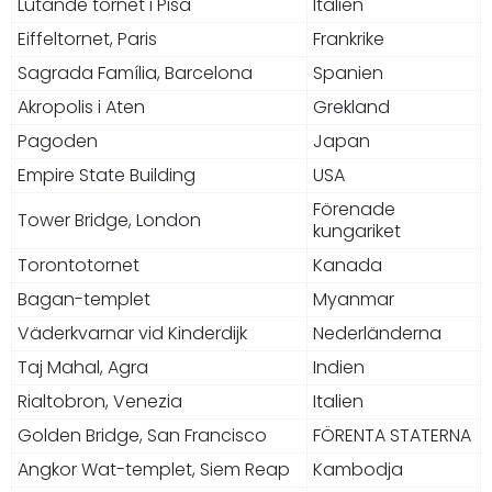
Lutande tornet i Pisa
Italien
Eiffeltornet, Paris
Frankrike
Sagrada Família, Barcelona
Spanien
Akropolis i Aten
Grekland
Pagoden
Japan
Empire State Building
USA
Förenade
Tower Bridge, London
kungariket
Torontotornet
Kanada
Bagan-templet
Myanmar
Väderkvarnar vid Kinderdijk
Nederländerna
Taj Mahal, Agra
Indien
Rialtobron, Venezia
Italien
Golden Bridge, San Francisco
FÖRENTA STATERNA
Angkor Wat-templet, Siem Reap
Kambodja