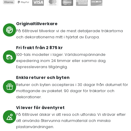
Originaltillverkare
På 68travel tillverkar vi de mest detaljerade träkartorna
och dekorationerna mitt i hjärtat av Europa.
Fri frakt från 2 875 kr
100-tals modeller i lager. Världsomspännande
expediering inom 24 timmar eller samma dag.
Expressleverans tillgänglig.
Enkla returer och byten
Returer och byten accepteras i 30 dagar från datumet för
mottagande av paketet. 90 dagar för träkartor och
dekorationer.
Vi lever för äventyret
På 68travel älskar vi att resa och utforska. Vi strävar efter
att använda återvunna naturmaterial och minska
plastanvändningen.