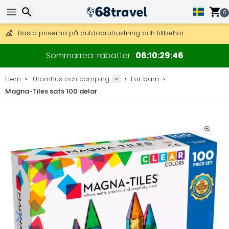
Få fri frakt på beställningar över 2 875 kr.
DHL Express över natten är också tillgängligt.
0
30 dagar för retur, 90 dagar för träkartor och dekorationer.
Bästa priserna på outdoorutrustning och tillbehör.
Sök
Sommarrea-rabatter
06
10
29
46
Hem
Utomhus och camping
För barn
Magna-Tiles sats 100 delar
Sök