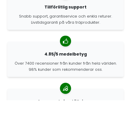
Tillförlitlig support
Snabb support, garantiservice och enkla returer.
Livstidsgaranti på våra träprodukter.
4.85/5 medelbetyg
Över 7400 recensioner från kunder från hela världen.
98% kunder som rekommenderar oss.
Anpassade beställningar
68travel är en originaltillverkare, vilket innebär att vi
snabbt kan skapa personliga beställningar.