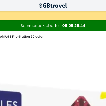
Sommarrea-rabatter
06
05
29
43
oMAGS Fire Station 50 delar
Sök