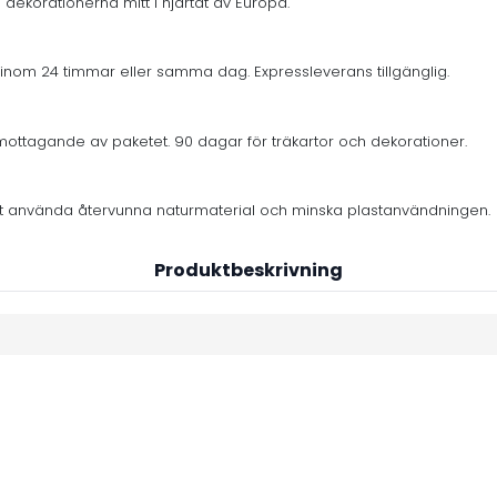
 dekorationerna mitt i hjärtat av Europa.
inom 24 timmar eller samma dag. Expressleverans tillgänglig.
mottagande av paketet. 90 dagar för träkartor och dekorationer.
er att använda återvunna naturmaterial och minska plastanvändningen.
Produktbeskrivning