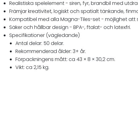
Realistiska spelelement - siren, fyr, brandbil med utdr
Främjar kreativitet, logiskt och spatialt tänkande, fi
Kompatibel med alla Magna-Tiles-set - möjlighet att s
Säker och hållbar design - BPA-, ftalat- och latexfri.
Specifikationer (vägledande)
Antal delar: 50 delar.
Rekommenderad ålder: 3+ år.
Förpackningens mått: ca 43 × 8 × 30,2 cm.
Vikt: ca 2,15 kg.