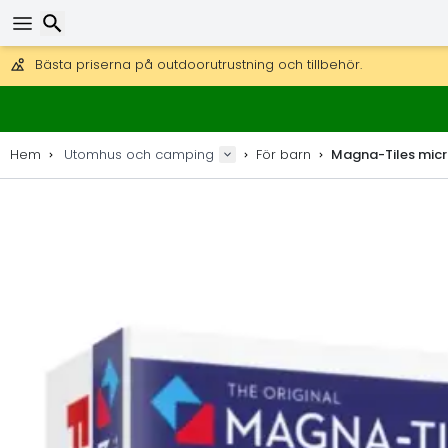
Få fri frakt på beställningar över 2 875 kr.
DHL Express över natten är också tillgängligt.
Sök
30 dagar för retur, 90 dagar för träkartor och dekorationer.
Bästa priserna på outdoorutrustning och tillbehör.
Hem
Utomhus och camping
För barn
Magna-Tiles micr