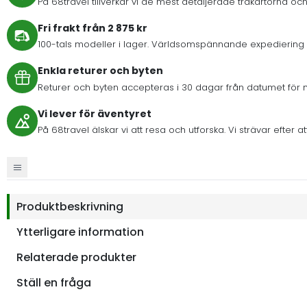
På 68travel tillverkar vi de mest detaljerade träkartorna och
Fri frakt från 2 875 kr
100-tals modeller i lager. Världsomspännande expediering 
Enkla returer och byten
Returer och byten accepteras i 30 dagar från datumet för 
Vi lever för äventyret
På 68travel älskar vi att resa och utforska. Vi strävar eft
Produktbeskrivning
Ytterligare information
Relaterade produkter
Ställ en fråga