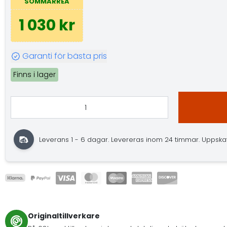
SOMMARREA
1 030 kr
Garanti för bästa pris
Finns i lager
Leverans 1 - 6 dagar. Levereras inom 24 timmar. Uppskatta
Originaltillverkare