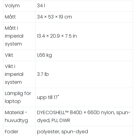
Volym
34 l
Mått
34 × 53 × 19 cm
Mått i
imperial
13.4 × 20.9 × 7.5 in
system
Vikt
1,66 kg
Vikt i
imperial
3.7 lb
system
Lämplig för
upp till 17"
laptop
Material -
DYECOSHELL™ 840D × 660D nylon, spun-
huvudtyg
dyed, PU, DWR
Foder
polyester, spun-dyed