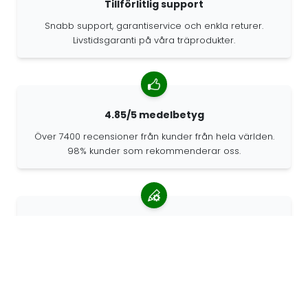
Tillförlitlig support
Snabb support, garantiservice och enkla returer.
Livstidsgaranti på våra träprodukter.
4.85/5 medelbetyg
Över 7400 recensioner från kunder från hela världen.
98% kunder som rekommenderar oss.
Anpassade beställningar
68travel är en originaltillverkare, vilket innebär att vi
snabbt kan skapa personliga beställningar.