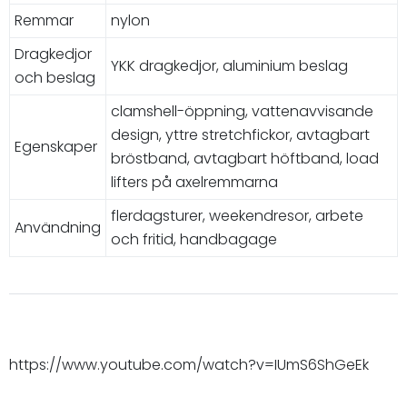
Remmar
nylon
Dragkedjor
YKK dragkedjor, aluminium beslag
och beslag
clamshell-öppning, vattenavvisande
design, yttre stretchfickor, avtagbart
Egenskaper
bröstband, avtagbart höftband, load
lifters på axelremmarna
flerdagsturer, weekendresor, arbete
Användning
och fritid, handbagage
https://www.youtube.com/watch?v=IUmS6ShGeEk