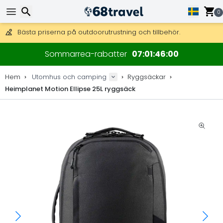
0
Få fri frakt på beställningar över 2 875 kr.
DHL Express över natten är också tillgängligt.
Sök
30 dagar för retur, 90 dagar för träkartor och dekorationer.
Sommarrea-rabatter
07
01
46
00
Bästa priserna på outdoorutrustning och tillbehör.
Hem
Utomhus och camping
Ryggsäckar
Heimplanet Motion Ellipse 25L ryggsäck
Sök