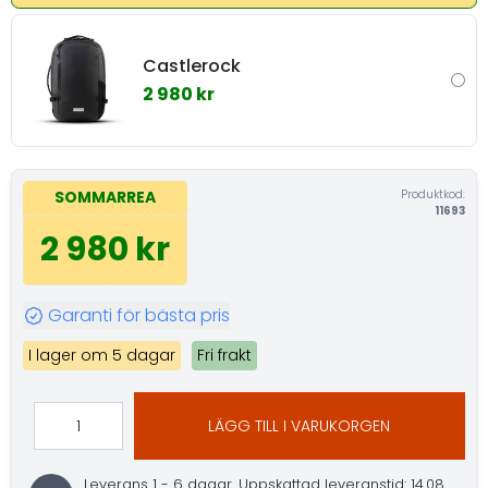
Castlerock
2 980 kr
Produktkod:
SOMMARREA
11693
2 980 kr
Garanti för bästa pris
I lager om 5 dagar
Fri frakt
LÄGG TILL I VARUKORGEN
Leverans 1 - 6 dagar.
Uppskattad leveranstid: 14.08.