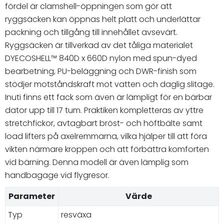
fördel är clamshell-öppningen som gör att
ryggsäcken kan öppnas helt platt och underlättar
packning och tillgång till innehållet avsevärt.
Ryggsäcken är tillverkad av det tåliga materialet
DYECOSHELL™ 840D x 660D nylon med spun-dyed
bearbetning, PU-beläggning och DWR-finish som
stödjer motståndskraft mot vatten och daglig slitage.
Inuti finns ett fack som även är lämpligt för en bärbar
dator upp till 17 tum. Praktiken kompletteras av yttre
stretchfickor, avtagbart bröst- och höftbälte samt
load lifters på axelremmarna, vilka hjälper till att föra
vikten närmare kroppen och att förbättra komforten
vid bärning. Denna modell är även lämplig som
handbagage vid flygresor.
Parameter
Värde
Typ
resväxa