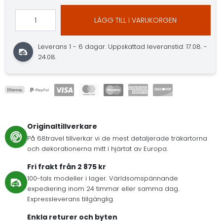
LÄGG TILL I VARUKORGEN
Leverans 1 - 6 dagar.
Uppskattad leveranstid: 17.08. -
24.08.
Originaltillverkare
På 68travel tillverkar vi de mest detaljerade träkartorna
och dekorationerna mitt i hjärtat av Europa.
Fri frakt från 2 875 kr
100-tals modeller i lager. Världsomspännande
expediering inom 24 timmar eller samma dag.
Expressleverans tillgänglig.
Enkla returer och byten