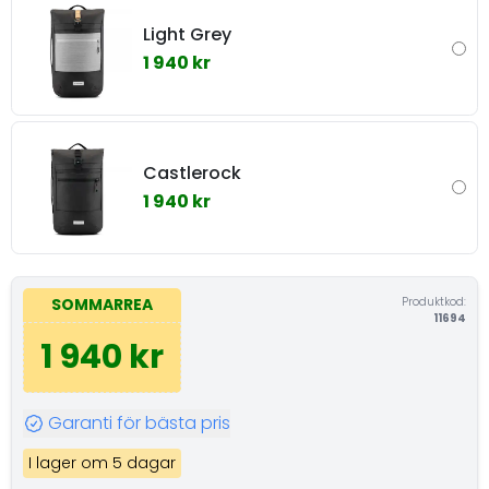
Light Grey
1 940 kr
Castlerock
1 940 kr
Produktkod:
SOMMARREA
11694
1 940 kr
Garanti för bästa pris
I lager om 5 dagar