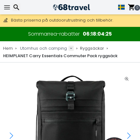
0
Få fri frakt på beställningar över 2 875 kr.
DHL Express över natten är också tillgängligt.
30 dagar för retur, 90 dagar för träkartor och dekorationer.
Sök
Bästa priserna på outdoorutrustning och tillbehör.
Sommarrea-rabatter
06
18
04
24
Hem
Utomhus och camping
Ryggsäckar
HEIMPLANET Carry Essentials Commuter Pack ryggsäck
Sök