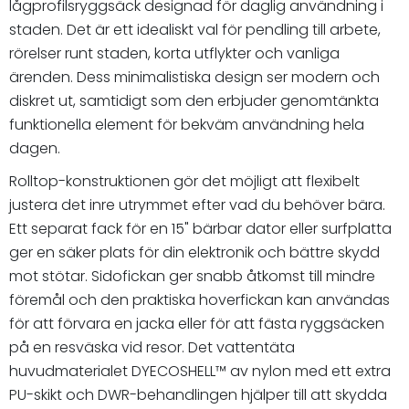
lågprofilsryggsäck designad för daglig användning i
staden. Det är ett idealiskt val för pendling till arbete,
rörelser runt staden, korta utflykter och vanliga
ärenden. Dess minimalistiska design ser modern och
diskret ut, samtidigt som den erbjuder genomtänkta
funktionella element för bekväm användning hela
dagen.
Rolltop-konstruktionen gör det möjligt att flexibelt
justera det inre utrymmet efter vad du behöver bära.
Ett separat fack för en 15" bärbar dator eller surfplatta
ger en säker plats för din elektronik och bättre skydd
mot stötar. Sidofickan ger snabb åtkomst till mindre
föremål och den praktiska hoverfickan kan användas
för att förvara en jacka eller för att fästa ryggsäcken
på en resväska vid resor. Det vattentäta
huvudmaterialet DYECOSHELL™ av nylon med ett extra
PU-skikt och DWR-behandlingen hjälper till att skydda