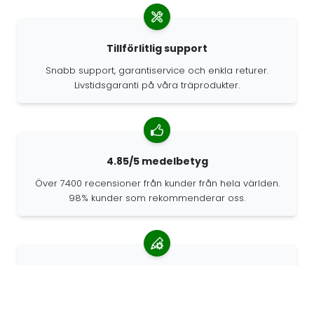
Tillförlitlig support
Snabb support, garantiservice och enkla returer.
Livstidsgaranti på våra träprodukter.
4.85/5 medelbetyg
Över 7400 recensioner från kunder från hela världen.
98% kunder som rekommenderar oss.
Anpassade beställningar
68travel är en originaltillverkare, vilket innebär att vi
snabbt kan skapa personliga beställningar.