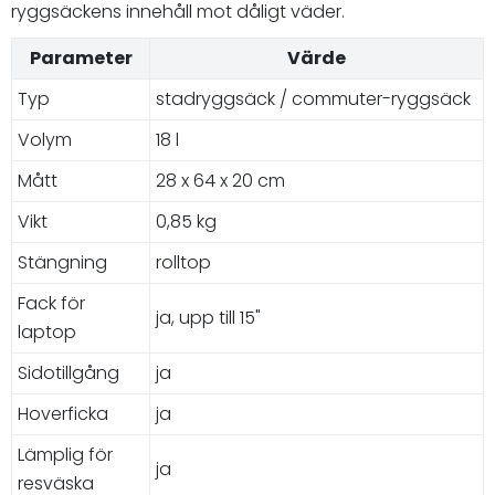
ryggsäckens innehåll mot dåligt väder.
Parameter
Värde
Typ
stadryggsäck / commuter-ryggsäck
Volym
18 l
Mått
28 x 64 x 20 cm
Vikt
0,85 kg
Stängning
rolltop
Fack för
ja, upp till 15"
laptop
Sidotillgång
ja
Hoverficka
ja
Lämplig för
ja
resväska