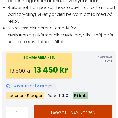
påfrestningar som utomhusäventyr innebär.
Bärbarhet: Kan packas ihop relativt litet för transport
och förvaring, vilket gör den bekväm att ta med på
resor.
Sekretess: Inkluderar alternativ för
avskärmningsskärmar eller avdelare, vilket möjliggör
separata sovplatser i tältet.
Produktkod:
SOMMARREA -3%
8048
13 450 kr
13 800 kr
Garanti för bästa pris
I lager om 5 dagar
Rabatt:
3 %
Fri frakt
LÄGG TILL I VARUKORGEN