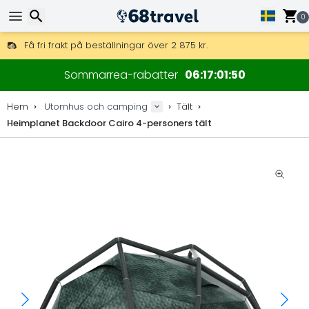
0
Få fri frakt på beställningar över 2 875 kr.
DHL Express över natten är också tillgängligt.
Sök
30 dagar för retur, 90 dagar för träkartor och dekorationer.
Sommarrea-rabatter
06
17
01
48
Bästa priserna på outdoorutrustning och tillbehör.
Hem
Utomhus och camping
Tält
Heimplanet Backdoor Cairo 4-personers tält
Sök