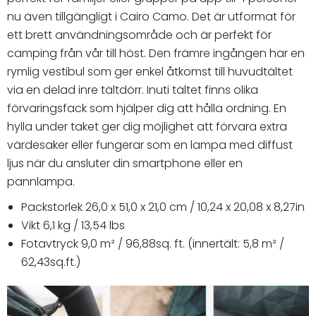
nu även tillgängligt i Cairo Camo. Det är utformat för
ett brett användningsområde och är perfekt för
camping från vår till höst. Den främre ingången har en
rymlig vestibul som ger enkel åtkomst till huvudtältet
via en delad inre tältdörr. Inuti tältet finns olika
förvaringsfack som hjälper dig att hålla ordning. En
hylla under taket ger dig möjlighet att förvara extra
värdesaker eller fungerar som en lampa med diffust
ljus när du ansluter din smartphone eller en
pannlampa.
Packstorlek 26,0 x 51,0 x 21,0 cm / 10,24 x 20,08 x 8,27in
Vikt 6,1 kg / 13,54 lbs
Fotavtryck 9,0 m² / 96,88sq. ft. (innertält: 5,8 m² /
62,43sq.ft.)