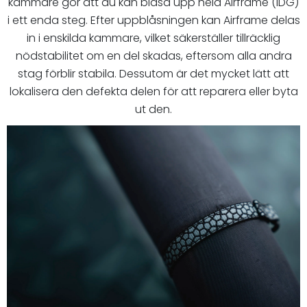
kammare gör att du kan blåsa upp hela Airframe (IDG)
i ett enda steg. Efter uppblåsningen kan Airframe delas
in i enskilda kammare, vilket säkerställer tillräcklig
nödstabilitet om en del skadas, eftersom alla andra
stag förblir stabila. Dessutom är det mycket lätt att
lokalisera den defekta delen för att reparera eller byta
ut den.