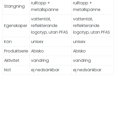
rulltopp +
rulltopp +
Stängning
metallspänne
metallspänne
vattentät,
vattentät,
Egenskaper
reflekterande
reflekterande
logotyp, utan PFAS
logotyp, utan PFAS
Kön
unisex
unisex
Produktserie
Abisko
Abisko
Aktivitet
vandring
vandring
Not
ej nedsänkbar
ej nedsänkbar