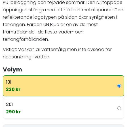
PU-beläggning och tejpade sömmar. Den rulltoppade
öppningen stängs med ett hållbart metallspänne. Den
reflekterande logotypen på sidan ökar synligheten i
terrängen. Färgen UN Blue är en av de mest
framträdande i de flesta väder- och
terrängförhållanden.
Viktigt: Väskan är vattentålig men inte avsedd för
nedsänkning i vatten.
Volym
10l
230 kr
20l
290 kr