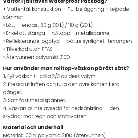
Varför Fjällräven Waterproof Packbag?
•
Vattentät konstruktion — PU-beläggning + tejpade
sömmar
• Lätt — endast 80 g (10 L) / 110 g (20 L)
• Enkel att stänga — rulltopp + metallspänne
• Reflekterande logotyp — bättre synlighet i terrängen
• Tillverkad utan PFAS
• Återvunnen polyamid 210D
Hur använder man rolltop-väskan på rätt sätt?
1.
Fyll väskan till cirka 2/3 av dess volym.
2. Pressa ut luften och rulla den övre kanten flera
gånger.
3. Sätt fast metallspännet.
4. Väskan är inte avsedd för nedsänkning — den
skyddar mot regn och stänkvatten.
Material och underhåll
Material: 100 % polyamid 210D (återvunnen)