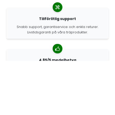
Tillförlitlig support
Snabb support, garantiservice och enkla returer.
Livstidsgaranti på våra träprodukter.
4.85/5 medelbetyg
Över 7400 recensioner från kunder från hela världen.
98% kunder som rekommenderar oss.
Anpassade beställningar
68travel är en originaltillverkare, vilket innebär att vi