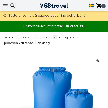
Få fri frakt på beställningar över 2 875 kr.
DHL Express över natten är också tillgängligt.
0
30 dagar för retur, 90 dagar för träkartor och dekorationer.
Bästa priserna på outdoorutrustning och tillbehör.
Sök
Sommarrea-rabatter
06
14
13
11
Hem
Utomhus och camping
Bagage
Fjällräven Vattentät Packbag
Sök