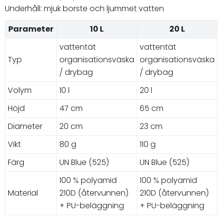
Underhåll: mjuk borste och ljummet vatten
Parameter
10 L
20 L
vattentät
vattentät
Typ
organisationsväska
organisationsväska
/ drybag
/ drybag
Volym
10 l
20 l
Höjd
47 cm
65 cm
Diameter
20 cm
23 cm
Vikt
80 g
110 g
Färg
UN Blue (525)
UN Blue (525)
100 % polyamid
100 % polyamid
Material
210D (återvunnen)
210D (återvunnen)
+ PU-beläggning
+ PU-beläggning