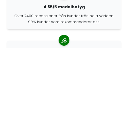
4.85/5 medelbetyg
Över 7400 recensioner från kunder från hela världen.
98% kunder som rekommenderar oss.
Anpassade beställningar
68travel är en originaltillverkare, vilket innebär att vi
snabbt kan skapa personliga beställningar.
Vi lever för äventyret
På 68travel älskar vi att resa och utforska. Vi strävar
efter att använda återvunna naturmaterial och minska
plastanvändningen.
68travel runt om i världen »