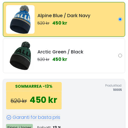
Alpine Blue / Dark Navy
450 kr
520 kr
Arctic Green / Black
450 kr
520 kr
Produktkod:
SOMMARREA
-13%
10005
450 kr
520 kr
Garanti för bästa pris
Finns i lager
Rabatt:
13 %