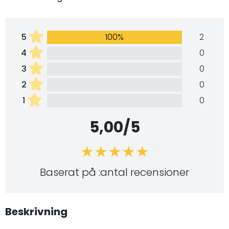
5
100%
2
4
0
3
0
2
0
1
0
5,00/5
Baserat på :antal recensioner
Beskrivning