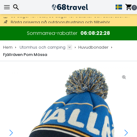
0
Få fri frakt på beställningar över 2 875 kr.
DHL Express över natten är också tillgängligt.
Sök
30 dagar för retur, 90 dagar för träkartor och dekorationer.
Sommarrea-rabatter
06
08
22
28
Bästa priserna på outdoorutrustning och tillbehör.
Hem
Utomhus och camping
Huvudbonader
Fjällräven Pom Mössa
Sök