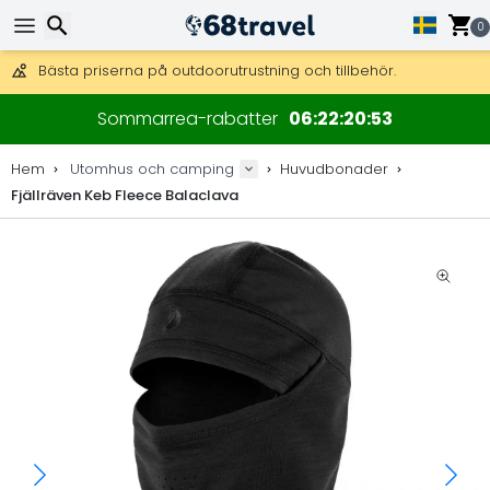
Få fri frakt på beställningar över 2 875 kr.
DHL Express över natten är också tillgängligt.
0
30 dagar för retur, 90 dagar för träkartor och dekorationer.
Bästa priserna på outdoorutrustning och tillbehör.
Sök
Sommarrea-rabatter
06
22
20
53
Hem
Utomhus och camping
Huvudbonader
Fjällräven Keb Fleece Balaclava
Sök