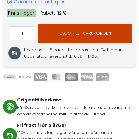
Garanti för bästa pris
Finns i lager
Rabatt:
12 %
LÄGG TILL I VARUKORGEN
Leverans 1 - 6 dagar.
Levereras inom 24 timmar.
Uppskattad leveranstid: 10.08. - 17.08.
Originaltillverkare
På 68travel tillverkar vi de mest detaljerade träkartorna
och dekorationerna mitt i hjärtat av Europa.
Fri frakt från 2 875 kr
100-tals modeller i lager. Världsomspännande