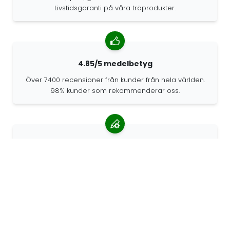
Livstidsgaranti på våra träprodukter.
4.85/5 medelbetyg
Över 7400 recensioner från kunder från hela världen.
98% kunder som rekommenderar oss.
Anpassade beställningar
68travel är en originaltillverkare, vilket innebär att vi
snabbt kan skapa personliga beställningar.
Vi lever för äventyret