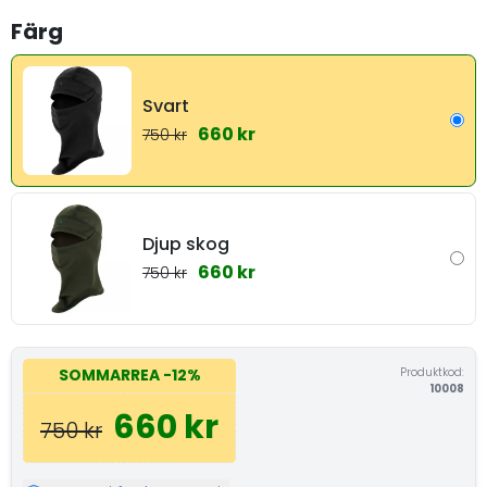
Färg
Svart
660 kr
750 kr
Djup skog
660 kr
750 kr
Produktkod:
SOMMARREA
-12%
10008
660 kr
750 kr