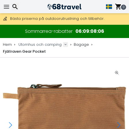
Få fri frakt på beställningar över 2 875 kr.
DHL Express över natten är också tillgängligt.
0
30 dagar för retur, 90 dagar för träkartor och dekorationer.
Bästa priserna på outdoorutrustning och tillbehör.
Sök
Sommarrea-rabatter
06
09
08
06
Hem
Utomhus och camping
Bagage
Fjällraven Gear Pocket
Sök