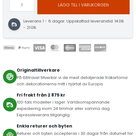
LÄGG TILL I VARUKORGEN
Leverans 1 - 6 dagar.
Uppskattad leveranstid: 14.08.
- 21.08.
Originaltillverkare
På 68travel tillverkar vi de mest detaljerade träkartorna
och dekorationerna mitt i hjärtat av Europa.
Fri frakt från 2 875 kr
100-tals modeller i lager. Världsomspännande
expediering inom 24 timmar eller samma dag.
Expressleverans tillgänglig.
Enkla returer och byten
Returer och byten accepteras i 30 dagar från datumet för