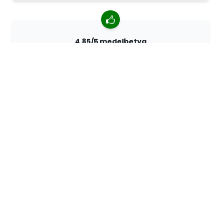
4.85/5 medelbetyg
Över 7400 recensioner från kunder från hela världen.
98% kunder som rekommenderar oss.
Anpassade beställningar
68travel är en originaltillverkare, vilket innebär att vi
snabbt kan skapa personliga beställningar.
Vi lever för äventyret
På 68travel älskar vi att resa och utforska. Vi strävar