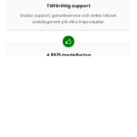
Tillförlitlig support
Snabb support, garantiservice och enkla returer.
Livstidsgaranti på våra träprodukter.
4.85/5 medelbetyg
Över 7400 recensioner från kunder från hela världen.
98% kunder som rekommenderar oss.
Anpassade beställningar
68travel är en originaltillverkare, vilket innebär att vi
snabbt kan skapa personliga beställningar.