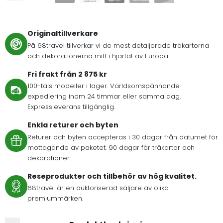
Originaltillverkare
På 68travel tillverkar vi de mest detaljerade träkartorna
och dekorationerna mitt i hjärtat av Europa.
Fri frakt från 2 875 kr
100-tals modeller i lager. Världsomspännande
expediering inom 24 timmar eller samma dag.
Expressleverans tillgänglig.
Enkla returer och byten
Returer och byten accepteras i 30 dagar från datumet för
mottagande av paketet. 90 dagar för träkartor och
dekorationer.
Reseprodukter och tillbehör av hög kvalitet.
68travel är en auktoriserad säljare av olika
premiummärken.