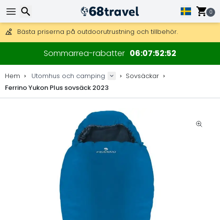
Få fri frakt på beställningar över 2 875 kr.
DHL Express över natten är också tillgängligt.
0
30 dagar för retur, 90 dagar för träkartor och dekorationer.
Bästa priserna på outdoorutrustning och tillbehör.
Sök
Sommarrea-rabatter
06
07
52
52
Hem
Utomhus och camping
Sovsäckar
Ferrino Yukon Plus sovsäck 2023
Sök