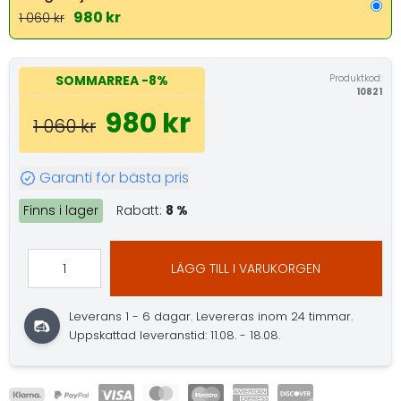
980 kr
1 060 kr
Produktkod:
SOMMARREA
-8%
10821
980 kr
1 060 kr
Garanti för bästa pris
Finns i lager
Rabatt:
8 %
LÄGG TILL I VARUKORGEN
Leverans 1 - 6 dagar.
Levereras inom 24 timmar.
Uppskattad leveranstid: 11.08. - 18.08.