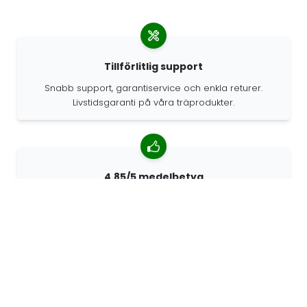
Tillförlitlig support
Snabb support, garantiservice och enkla returer.
Livstidsgaranti på våra träprodukter.
4.85/5 medelbetyg
Över 7400 recensioner från kunder från hela världen.
98% kunder som rekommenderar oss.
Anpassade beställningar