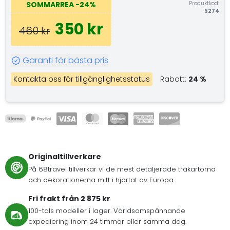
Produktkod:
SOMMARREA
-24%
5274
350 kr
460 kr
Garanti för bästa pris
Kontakta oss för tillgänglighetsstatus
Rabatt:
24 %
Originaltillverkare
På 68travel tillverkar vi de mest detaljerade träkartorna
och dekorationerna mitt i hjärtat av Europa.
Fri frakt från 2 875 kr
100-tals modeller i lager. Världsomspännande
expediering inom 24 timmar eller samma dag.