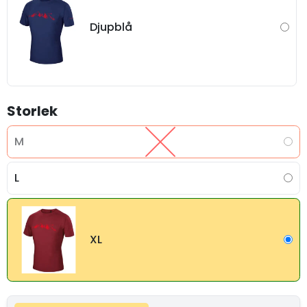
Djupblå
Storlek
M
L
XL