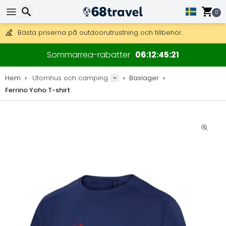
Få fri frakt på beställningar över 2 875 kr.
DHL Express över natten är också tillgängligt.
0
30 dagar för retur, 90 dagar för träkartor och dekorationer.
Bästa priserna på outdoorutrustning och tillbehör.
Sök
Sommarrea-rabatter
06
12
45
21
Hem
Utomhus och camping
Baslager
Ferrino Yoho T-shirt
Sök