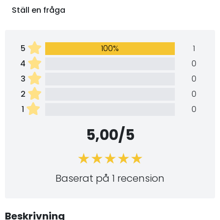
Ställ en fråga
5
100%
1
4
0
3
0
2
0
1
0
5,00/5
Baserat på 1 recension
Beskrivning