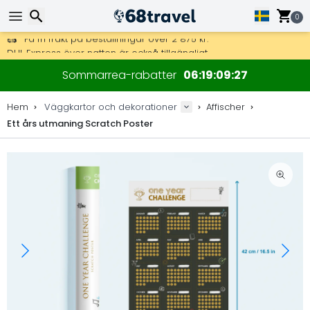
0
Få fri frakt på beställningar över 2 875 kr.
DHL Express över natten är också tillgängligt.
Sök
30 dagar för retur, 90 dagar för träkartor och dekorationer.
Sommarrea-rabatter
06
19
09
27
Originaltillverkare av kartor och dekorationer.
Hem
Väggkartor och dekorationer
Affischer
Ett års utmaning Scratch Poster
Sök