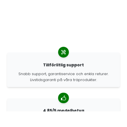
Tillförlitlig support
Snabb support, garantiservice och enkla returer.
Livstidsgaranti på våra träprodukter.
4.85/5 medelbetyg
Över 7400 recensioner från kunder från hela världen.
98% kunder som rekommenderar oss.