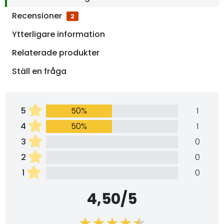
Recensioner
2
Ytterligare information
Relaterade produkter
Ställ en fråga
5
50%
1
4
50%
1
3
0
2
0
1
0
4,50/5