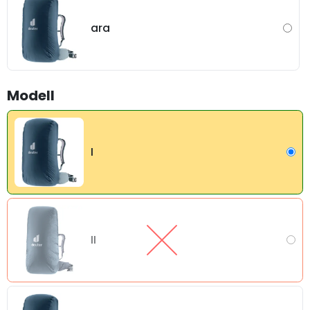
ara
Modell
I
II