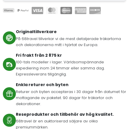
Originaltillverkare
På 68travel tillverkar vi de mest detaljerade träkartorna
och dekorationerna mitt i hjärtat av Europa.
Fri frakt från 2 875 kr
100-tals modeller i lager. Världsomspännande
expediering inom 24 timmar eller samma dag.
Expressleverans tillgänglig.
Enkla returer och byten
Returer och byten accepteras i 30 dagar från datumet för
mottagande av paketet. 90 dagar för träkartor och
dekorationer.
Reseprodukter och tillbehör av hög kvalitet.
68travel är en auktoriserad säljare av olika
premiummärken.