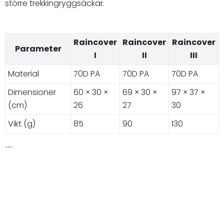
större trekkingryggsäckar.
Raincover
Raincover
Raincover
Parameter
I
II
III
Material
70D PA
70D PA
70D PA
Dimensioner
60 × 30 ×
69 × 30 ×
97 × 37 ×
(cm)
26
27
30
Vikt (g)
85
90
130
```