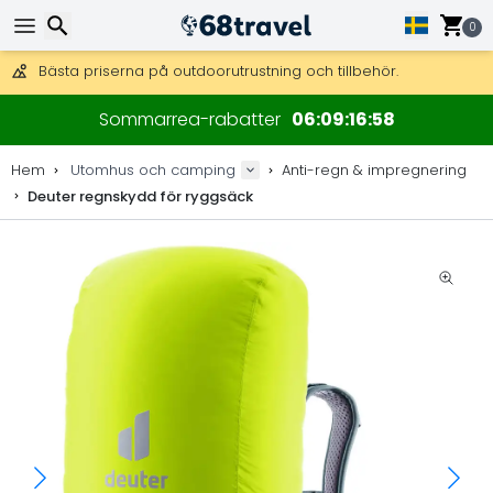
Få fri frakt på beställningar över 2 875 kr.
DHL Express över natten är också tillgängligt.
0
30 dagar för retur, 90 dagar för träkartor och dekorationer.
Bästa priserna på outdoorutrustning och tillbehör.
Sök
Sommarrea-rabatter
06
09
16
58
Hem
Utomhus och camping
Anti-regn & impregnering
Deuter regnskydd för ryggsäck
Sök