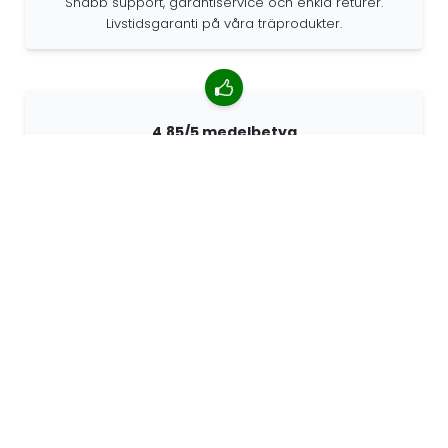
Snabb support, garantiservice och enkla returer.
Livstidsgaranti på våra träprodukter.
4.85/5 medelbetyg
Över 7400 recensioner från kunder från hela världen.
98% kunder som rekommenderar oss.
Anpassade beställningar
68travel är en originaltillverkare, vilket innebär att vi
snabbt kan skapa personliga beställningar.