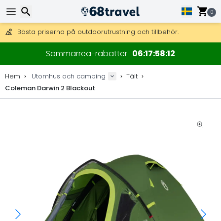
Få fri frakt på beställningar över 2 875 kr.
DHL Express över natten är också tillgängligt.
0
30 dagar för retur, 90 dagar för träkartor och dekorationer.
Bästa priserna på outdoorutrustning och tillbehör.
Sök
Sommarrea-rabatter
06
17
58
11
Hem
Utomhus och camping
Tält
Coleman Darwin 2 Blackout
Sök