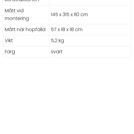
Mått vid
145 x 315 x 110 cm
montering
Mått när hopfälld
57 x 18 x 18 cm
Vikt
5,2 kg
Färg
svart