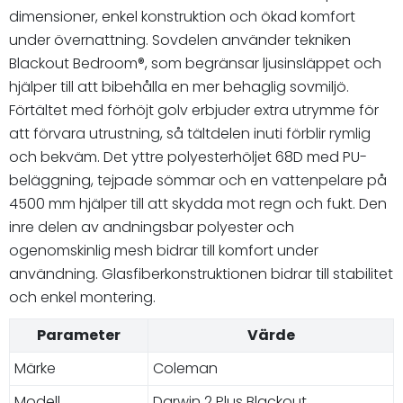
dimensioner, enkel konstruktion och ökad komfort
under övernattning. Sovdelen använder tekniken
Blackout Bedroom®, som begränsar ljusinsläppet och
hjälper till att bibehålla en mer behaglig sovmiljö.
Förtältet med förhöjt golv erbjuder extra utrymme för
att förvara utrustning, så tältdelen inuti förblir rymlig
och bekväm. Det yttre polyesterhöljet 68D med PU-
beläggning, tejpade sömmar och en vattenpelare på
4500 mm hjälper till att skydda mot regn och fukt. Den
inre delen av andningsbar polyester och
ogenomskinlig mesh bidrar till komfort under
användning. Glasfiberkonstruktionen bidrar till stabilitet
och enkel montering.
Parameter
Värde
Märke
Coleman
Modell
Darwin 2 Plus Blackout