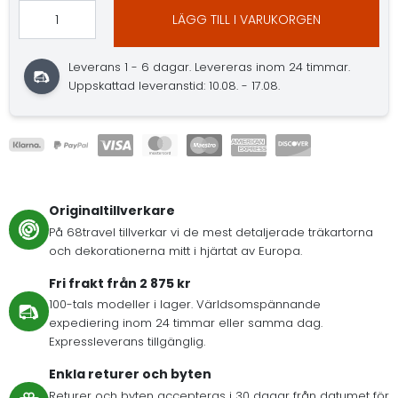
LÄGG TILL I VARUKORGEN
Leverans 1 - 6 dagar. Levereras inom 24 timmar.
Uppskattad leveranstid: 10.08. - 17.08.
Originaltillverkare
På 68travel tillverkar vi de mest detaljerade träkartorna
och dekorationerna mitt i hjärtat av Europa.
Fri frakt från 2 875 kr
100-tals modeller i lager. Världsomspännande
expediering inom 24 timmar eller samma dag.
Expressleverans tillgänglig.
Enkla returer och byten
Returer och byten accepteras i 30 dagar från datumet för