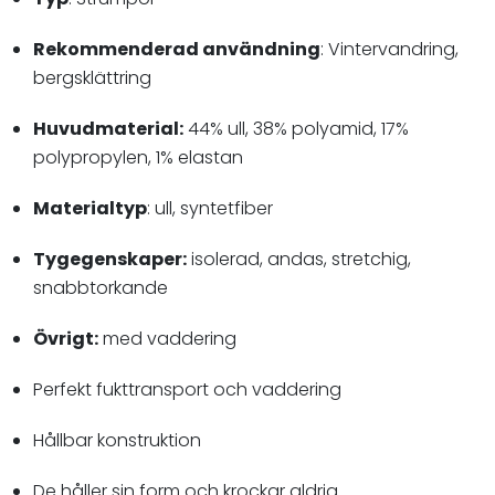
Rekommenderad användning
: Vintervandring,
bergsklättring
Huvudmaterial:
44% ull, 38% polyamid, 17%
polypropylen, 1% elastan
Materialtyp
: ull, syntetfiber
Tygegenskaper:
isolerad, andas, stretchig,
snabbtorkande
Övrigt:
med vaddering
Perfekt fukttransport och vaddering
Hållbar konstruktion
De håller sin form och krockar aldrig