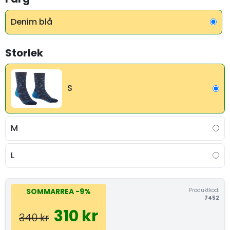
Denim blå
Storlek
S
M
L
Produktkod:
SOMMARREA
-9%
7452
310 kr
340 kr