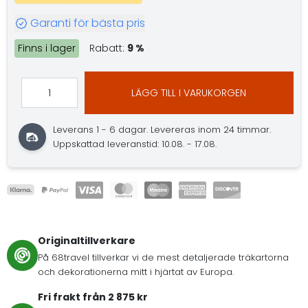
Garanti för bästa pris
Finns i lager
Rabatt:
9 %
LÄGG TILL I VARUKORGEN
Leverans 1 - 6 dagar.
Levereras inom 24 timmar.
Uppskattad leveranstid: 10.08. - 17.08.
Originaltillverkare
På 68travel tillverkar vi de mest detaljerade träkartorna
och dekorationerna mitt i hjärtat av Europa.
Fri frakt från 2 875 kr