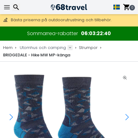
Få fri frakt på beställningar över 2 875 kr.
DHL Express över natten är också tillgängligt.
0
30 dagar för retur, 90 dagar för träkartor och dekorationer.
Bästa priserna på outdoorutrustning och tillbehör.
Sök
Sommarrea-rabatter
06
03
22
40
Hem
Utomhus och camping
Strumpor
BRIDGEDALE - Hike MW MP-känga
Sök