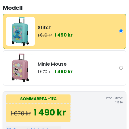
Modell
Stitch
1 490 kr
1 670 kr
Minie Mouse
1 490 kr
1 670 kr
Produktkod:
SOMMARREA
-11%
11614
1 490 kr
1 670 kr