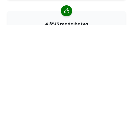
4.85/5 medelbetyg
Över 7400 recensioner från kunder från hela världen.
98% kunder som rekommenderar oss.
Anpassade beställningar
68travel är en originaltillverkare, vilket innebär att vi
snabbt kan skapa personliga beställningar.
Vi lever för äventyret
På 68travel älskar vi att resa och utforska. Vi strävar