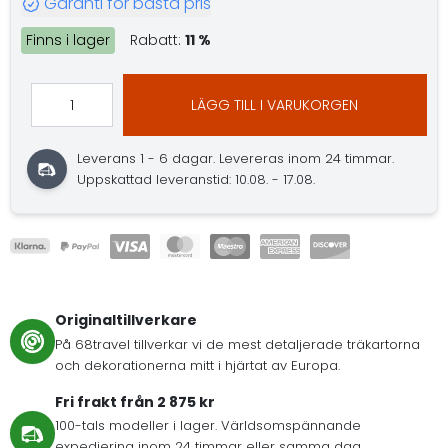
Garanti för bästa pris
Finns i lager
Rabatt:
11 %
LÄGG TILL I VARUKORGEN
Leverans 1 - 6 dagar.
Levereras inom 24 timmar.
Uppskattad leveranstid: 10.08. - 17.08.
Originaltillverkare
På 68travel tillverkar vi de mest detaljerade träkartorna
och dekorationerna mitt i hjärtat av Europa.
Fri frakt från 2 875 kr
100-tals modeller i lager. Världsomspännande
expediering inom 24 timmar eller samma dag.