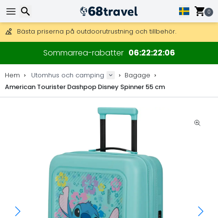
Få fri frakt på beställningar över 2 875 kr.
DHL Express över natten är också tillgängligt.
0
30 dagar för retur, 90 dagar för träkartor och dekorationer.
Bästa priserna på outdoorutrustning och tillbehör.
Sök
Sommarrea-rabatter
06
22
22
06
Hem
Utomhus och camping
Bagage
American Tourister Dashpop Disney Spinner 55 cm
Sök