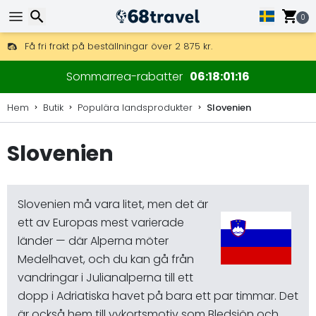
0
Få fri frakt på beställningar över 2 875 kr.
DHL Express över natten är också tillgängligt.
Sök
30 dagar för retur, 90 dagar för träkartor och dekorationer.
Sommarrea-rabatter
06
18
01
16
Hem
Butik
Populära landsprodukter
Slovenien
Slovenien
Sök
Slovenien må vara litet, men det är
ett av Europas mest varierade
länder — där Alperna möter
Medelhavet, och du kan gå från
vandringar i Julianalperna till ett
dopp i Adriatiska havet på bara ett par timmar. Det
är också hem till vykortsmotiv som Bledsjön och