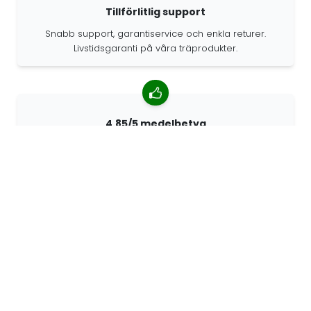
Tillförlitlig support
Snabb support, garantiservice och enkla returer.
Livstidsgaranti på våra träprodukter.
4.85/5 medelbetyg
Över 7400 recensioner från kunder från hela världen.
98% kunder som rekommenderar oss.
Anpassade beställningar
68travel är en originaltillverkare, vilket innebär att vi
snabbt kan skapa personliga beställningar.