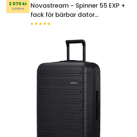
2 070 kr
Novastream - Spinner 55 EXP +
2 250 kr
fack för bärbar dator
Resekoffert