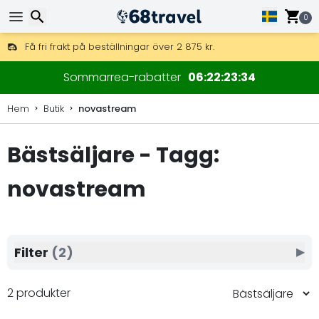
0
Få fri frakt på beställningar över 2 875 kr.
DHL Express över natten är också tillgängligt.
Sök
30 dagar för retur, 90 dagar för träkartor och dekorationer.
Sommarrea-rabatter
06
22
23
34
Hem
Butik
novastream
Bästsäljare - Tagg:
Sök
novastream
Filter
(2)
▶
2 produkter