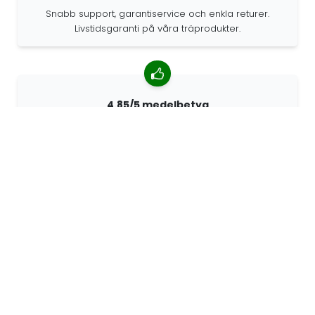
Snabb support, garantiservice och enkla returer.
Livstidsgaranti på våra träprodukter.
4.85/5 medelbetyg
Över 7400 recensioner från kunder från hela världen.
98% kunder som rekommenderar oss.
Anpassade beställningar
68travel är en originaltillverkare, vilket innebär att vi
snabbt kan skapa personliga beställningar.