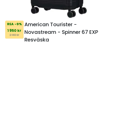
American Tourister -
REA -9%
1 950 kr
Novastream - Spinner 67 EXP
2 140 kr
Resväska