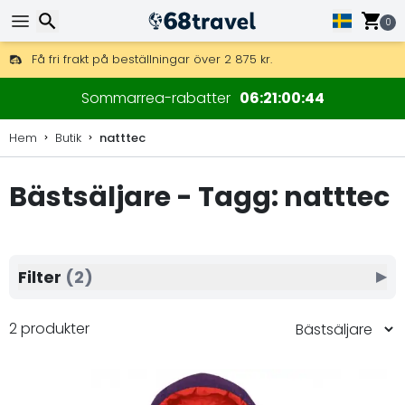
0
Få fri frakt på beställningar över 2 875 kr.
DHL Express över natten är också tillgängligt.
Sök
30 dagar för retur, 90 dagar för träkartor och dekorationer.
Sommarrea-rabatter
06
21
00
43
Hem
Butik
natttec
Bästsäljare - Tagg: natttec
Sök
Filter
(2)
▶
2 produkter