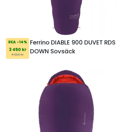
Ferrino DIABLE 900 DUVET RDS
REA -14%
3 450 kr
DOWN Sovsäck
4 020 kr