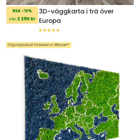
3D-väggkarta i trä över
REA -13%
2 290 kr
Europa
från
Originalprodukt tillverkad av 68travel™️