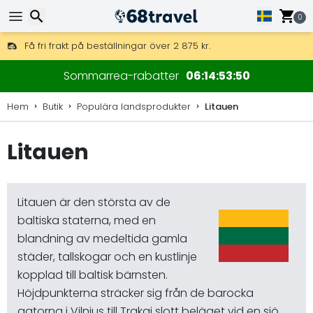
0
Få fri frakt på beställningar över 2 875 kr.
DHL Express över natten är också tillgängligt.
Sök
30 dagar för retur, 90 dagar för träkartor och dekorationer.
Sommarrea-rabatter
06
14
53
50
Hem
Butik
Populära landsprodukter
Litauen
Litauen
Sök
Litauen är den största av de
baltiska staterna, med en
blandning av medeltida gamla
städer, tallskogar och en kustlinje
kopplad till baltisk bärnsten.
Höjdpunkterna sträcker sig från de barocka
gatorna i Vilnius till Trakai slott beläget vid en sjö,