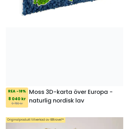
Moss 3D-karta över Europa -
REA -18%
8 040 kr
naturlig nordisk lav
9 780 kr
Originalprodukt tillverkad av 68travel™️