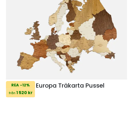
Europa Träkarta Pussel
REA -12%
1 520 kr
från