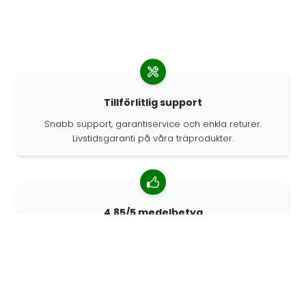
Tillförlitlig support
Snabb support, garantiservice och enkla returer.
Livstidsgaranti på våra träprodukter.
4.85/5 medelbetyg
Över 7400 recensioner från kunder från hela världen.
98% kunder som rekommenderar oss.