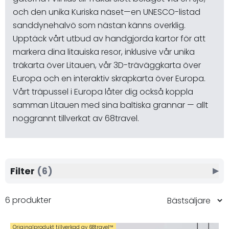
och den unika Kuriska näset—en UNESCO-listad
sanddynehalvö som nästan känns overklig.
Upptäck vårt utbud av handgjorda kartor för att
markera dina litauiska resor, inklusive vår unika
träkarta över Litauen, vår 3D-träväggkarta över
Europa och en interaktiv skrapkarta över Europa.
Vårt träpussel i Europa låter dig också koppla
samman Litauen med sina baltiska grannar — allt
noggrannt tillverkat av 68travel.
Filter
(6)
▶
6 produkter
Originalprodukt tillverkad av 68travel™️