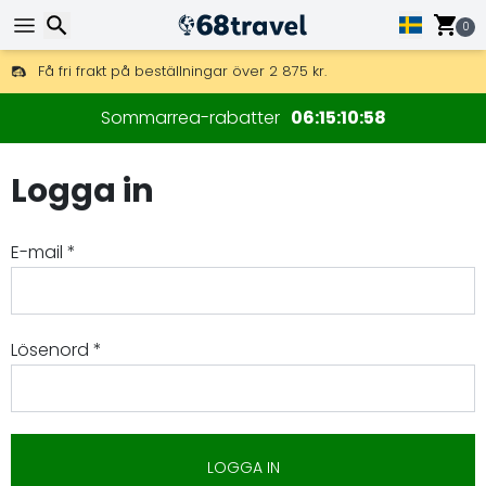
0
Få fri frakt på beställningar över 2 875 kr.
DHL Express över natten är också tillgängligt.
Sök
30 dagar för retur, 90 dagar för träkartor och dekorationer.
Sommarrea-rabatter
06
15
10
58
Logga in
Sök
E-mail *
Lösenord *
LOGGA IN