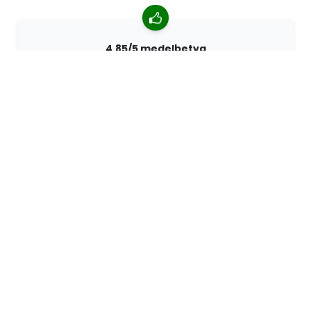
4.85/5 medelbetyg
Över 7400 recensioner från kunder från hela världen.
98% kunder som rekommenderar oss.
Anpassade beställningar
68travel är en originaltillverkare, vilket innebär att vi
snabbt kan skapa personliga beställningar.
Vi lever för äventyret
På 68travel älskar vi att resa och utforska. Vi strävar
efter att använda återvunna naturmaterial och minska